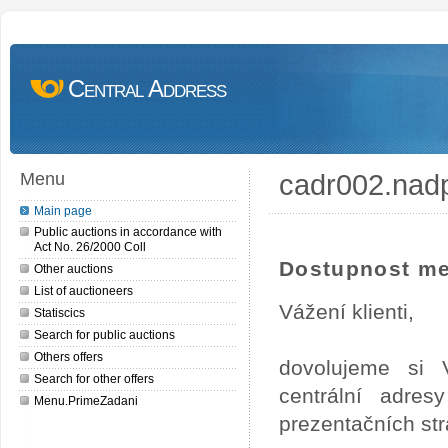
Central Address
cadr002.nad
Menu
Main page
Public auctions in accordance with
Act No. 26/2000 Coll
Dostupnost me
Other auctions
List of auctioneers
Vážení klienti,
Statiscics
Search for public auctions
Others offers
dovolujeme si 
Search for other offers
centrální adre
Menu.PrimeZadani
prezentačních st