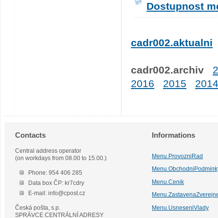
Dostupnost me
cadr002.aktualni
cadr002.archiv
2016
2015
201
Contacts
Informations
Central address operator
Menu.ProvozniRad
(on workdays from 08.00 to 15.00.)
Menu.ObchodniPodmink
Phone: 954 406 285
Menu.Cenik
Data box ČP: kr7cdry
E-mail: info@cpost.cz
Menu.ZastavenaZverejn
Česká pošta, s.p.
Menu.UsneseniVlady
SPRÁVCE CENTRÁLNÍ ADRESY