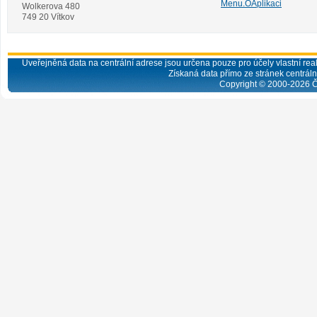
Menu.OAplikaci
Wolkerova 480
749 20 Vítkov
Uveřejněná data na centrální adrese jsou určena pouze pro účely vlastní real
Získaná data přímo ze stránek centrální
Copyright © 2000-
2026
Č