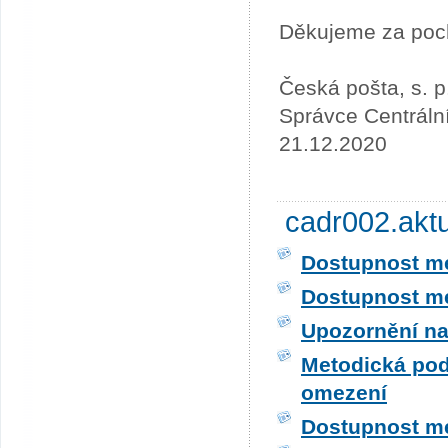
Děkujeme za poc
Česká pošta, s. p
Správce Centráln
21.12.2020
cadr002.akt
Dostupnost me
Dostupnost me
Upozornění na
Metodická pod
omezení
Dostupnost me