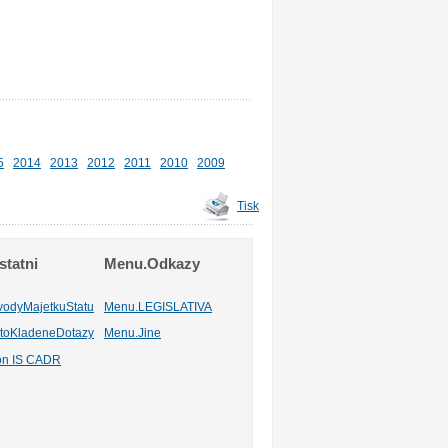
5
2014
2013
2012
2011
2010
2009
Tisk
tatni
Menu.Odkazy
vodyMajetkuStatu
Menu.LEGISLATIVA
toKladeneDotazy
Menu.Jine
ion IS CADR