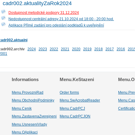
cadr002.aktualityZaRok2024
Dostupnost metodické podpory 31.12.2024
Nedostupnost centrální adresy 21.10.2024 od 18:00 - 20:00 hod.
Aplikace Přímé zadání pro odeslání podkladů k uveřejnění
cadr002.aktualni
cadr002.archiv
2024
2023
2022
2021
2020
2019
2018
2017
2016
201
2001
Informations
Menu.KeStazeni
Menu.Os
Menu.ProvozniRad
Order forms
Menu.Pre
Menu.ObchodniPodminky
Menu.SwAcrobatReader
Menu.Cas
Menu.Cenik
Menu.CadrPCJ
Certificat
Menu.ZastavenaZverejneni
Menu.CadrPCJON
Menu.UsneseniVlady
Menu.OAplikaci