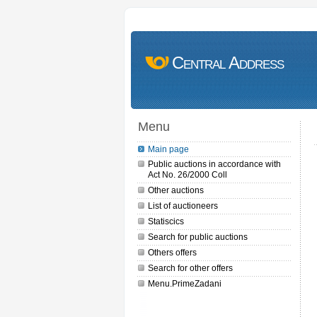
Central Address
Menu
Main page
Public auctions in accordance with
Act No. 26/2000 Coll
Other auctions
List of auctioneers
Statiscics
Search for public auctions
Others offers
Search for other offers
Menu.PrimeZadani