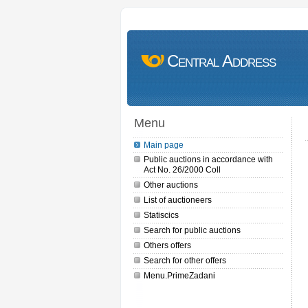
Central Address
Menu
Main page
Public auctions in accordance with
Act No. 26/2000 Coll
Other auctions
List of auctioneers
Statiscics
Search for public auctions
Others offers
Search for other offers
Menu.PrimeZadani