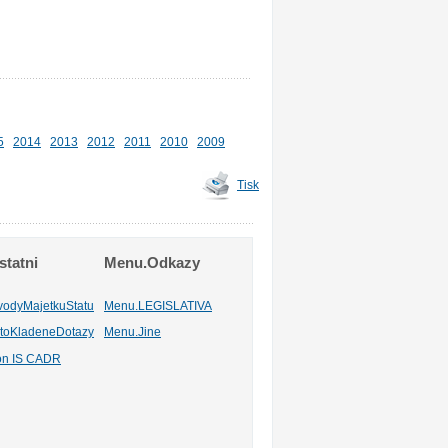
5
2014
2013
2012
2011
2010
2009
Tisk
tatni
Menu.Odkazy
vodyMajetkuStatu
Menu.LEGISLATIVA
toKladeneDotazy
Menu.Jine
ion IS CADR