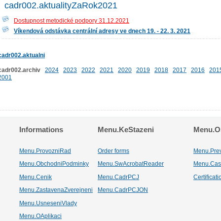
cadr002.aktualityZaRok2021
Dostupnost metodické podpory 31.12.2021
Víkendová odstávka centrální adresy ve dnech 19. - 22. 3. 2021
cadr002.aktualni
cadr002.archiv
2024
2023
2022
2021
2020
2019
2018
2017
2016
201
2001
Informations
Menu.KeStazeni
Menu.Os
Menu.ProvozniRad
Order forms
Menu.Pre
Menu.ObchodniPodminky
Menu.SwAcrobatReader
Menu.Cas
Menu.Cenik
Menu.CadrPCJ
Certificat
Menu.ZastavenaZverejneni
Menu.CadrPCJON
Menu.UsneseniVlady
Menu.OAplikaci