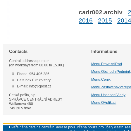
cadr002.archiv
2016
2015
201
Contacts
Informations
Central address operator
Menu.ProvozniRad
(on workdays from 08.00 to 15.00.)
Menu.ObchodniPodmink
Phone: 954 406 285
Menu.Cenik
Data box ČP: kr7cdry
E-mail: info@cpost.cz
Menu.ZastavenaZverejn
Česká pošta, s.p.
Menu.UsneseniVlady
SPRÁVCE CENTRÁLNÍ ADRESY
Menu.OAplikaci
Wolkerova 480
749 20 Vítkov
Uveřejněná data na centrální adrese jsou určena pouze pro účely vlastní real