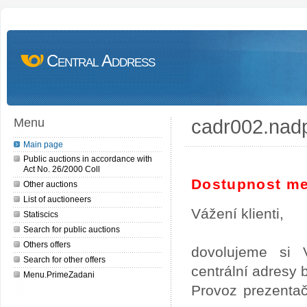
Central Address
cadr002.nad
Menu
Main page
Public auctions in accordance with
Act No. 26/2000 Coll
Dostupnost me
Other auctions
List of auctioneers
Vážení klienti,
Statiscics
Search for public auctions
Others offers
dovolujeme si 
Search for other offers
centrální adresy
Menu.PrimeZadani
Provoz prezentač