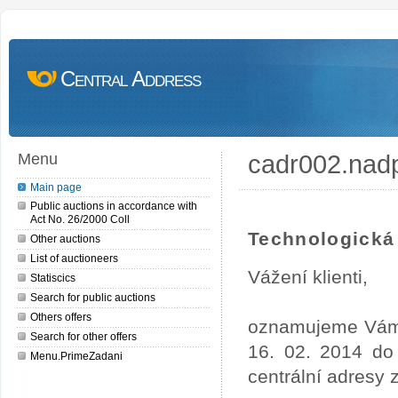
Central Address
cadr002.nad
Menu
Main page
Public auctions in accordance with
Act No. 26/2000 Coll
Technologická 
Other auctions
List of auctioneers
Vážení klienti,
Statiscics
Search for public auctions
Others offers
oznamujeme Vám, 
Search for other offers
16. 02. 2014 do
Menu.PrimeZadani
centrální adresy 