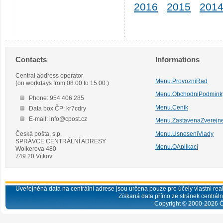
2016
2015
201
Contacts
Informations
Central address operator
Menu.ProvozniRad
(on workdays from 08.00 to 15.00.)
Menu.ObchodniPodmink
Phone: 954 406 285
Menu.Cenik
Data box ČP: kr7cdry
E-mail: info@cpost.cz
Menu.ZastavenaZverejn
Česká pošta, s.p.
Menu.UsneseniVlady
SPRÁVCE CENTRÁLNÍ ADRESY
Menu.OAplikaci
Wolkerova 480
749 20 Vítkov
Uveřejněná data na centrální adrese jsou určena pouze pro účely vlastní real
Získaná data přímo ze stránek centrální
Copyright © 2000-
2026
Č