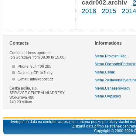
cadr002.archiv
2016
2015
201
Contacts
Informations
Central address operator
Menu.ProvozniRad
(on workdays from 08.00 to 15.00.)
Menu.ObchodniPodmink
Phone: 954 406 285
Menu.Cenik
Data box ČP: kr7cdry
E-mail: info@cpost.cz
Menu.ZastavenaZverejn
Česká pošta, s.p.
Menu.UsneseniVlady
SPRÁVCE CENTRÁLNÍ ADRESY
Menu.OAplikaci
Wolkerova 480
749 20 Vítkov
Uveřejněná data na centrální adrese jsou určena pouze pro účely vlastní real
Získaná data přímo ze stránek centrální
Copyright © 2000-
2026
Č