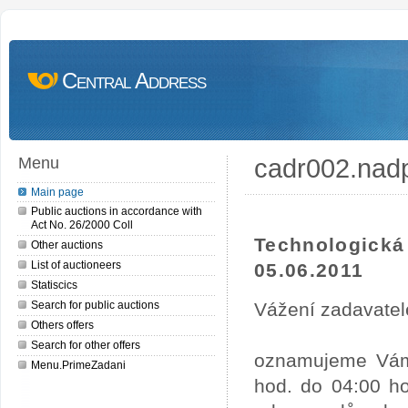
Central Address
cadr002.nad
Menu
Main page
Public auctions in accordance with
Act No. 26/2000 Coll
Technologick
Other auctions
List of auctioneers
05.06.2011
Statiscics
Search for public auctions
Vážení zadavatel
Others offers
Search for other offers
oznamujeme Vám,
Menu.PrimeZadani
hod. do 04:00 ho