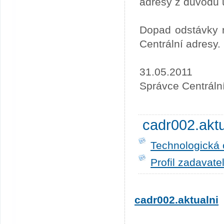
adresy z důvodu 
Dopad odstávky n
Centrální adresy.
31.05.2011
Správce Centráln
cadr002.akt
Technologická 
Profil zadavate
cadr002.aktualni