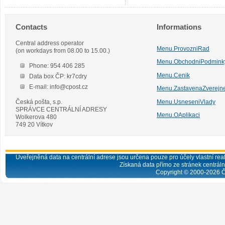
Contacts
Informations
Central address operator
Menu.ProvozniRad
(on workdays from 08.00 to 15.00.)
Menu.ObchodniPodmink
Phone: 954 406 285
Menu.Cenik
Data box ČP: kr7cdry
E-mail: info@cpost.cz
Menu.ZastavenaZverejn
Česká pošta, s.p.
Menu.UsneseniVlady
SPRÁVCE CENTRÁLNÍ ADRESY
Menu.OAplikaci
Wolkerova 480
749 20 Vítkov
Uveřejněná data na centrální adrese jsou určena pouze pro účely vlastní real
Získaná data přímo ze stránek centrální
Copyright © 2000-
2026
Č