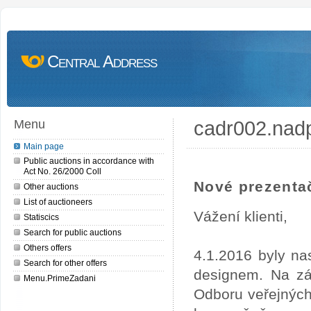
Central Address
cadr002.nad
Menu
Main page
Public auctions in accordance with
Act No. 26/2000 Coll
Nové prezentač
Other auctions
List of auctioneers
Vážení klienti,
Statiscics
Search for public auctions
Others offers
4.1.2016 byly na
Search for other offers
designem. Na zá
Menu.PrimeZadani
Odboru veřejných