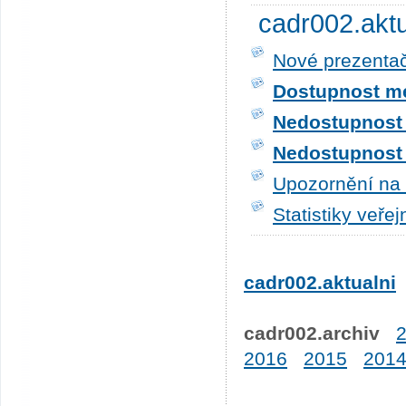
cadr002.akt
Nové prezentač
Dostupnost me
Nedostupnost t
Nedostupnost t
Upozornění na 
Statistiky veře
cadr002.aktualni
cadr002.archiv
2016
2015
201