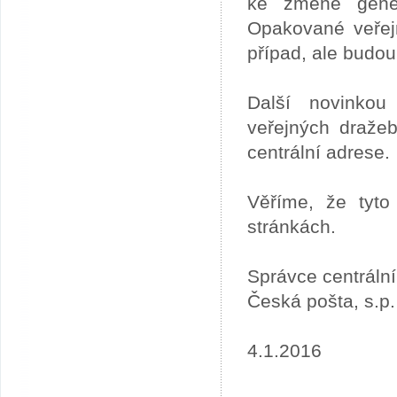
ke změně gener
Opakované veřej
případ, ale budou
Další novinkou
veřejných draže
centrální adrese.
Věříme, že tyto
stránkách.
Správce centráln
Česká pošta, s.p.
4.1.2016