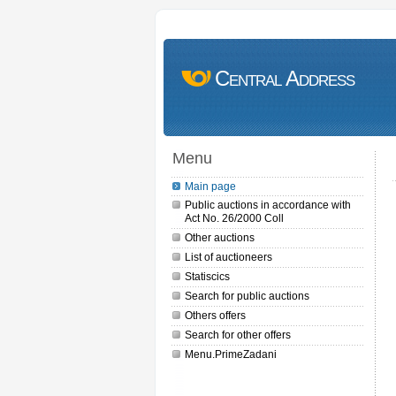
Central Address
Menu
Main page
Public auctions in accordance with
Act No. 26/2000 Coll
Other auctions
List of auctioneers
Statiscics
Search for public auctions
Others offers
Search for other offers
Menu.PrimeZadani