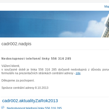
Map
cadr002.nadpis
Nedostupnost telefonní linky 556 316 285
Vážení klienti,
v současné době je linka 556 316 285 dočasně nedostupná z důvodu poruch
formuláře na prezentačních stránkách centrální adresy -
zde
.
Děkujeme za pochopení.
Správce centrální adresy 8.10.2013
cadr002.aktualityZaRok2013
Nedostupnost telefonní linky 556 316 285