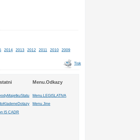
5
2014
2013
2012
2011
2010
2009
Tisk
tatni
Menu.Odkazy
vodyMajetkuStatu
Menu.LEGISLATIVA
toKladeneDotazy
Menu.Jine
ion IS CADR