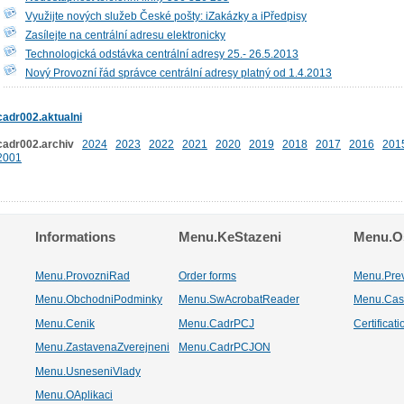
Využijte nových služeb České pošty: iZakázky a iPředpisy
Zasílejte na centrální adresu elektronicky
Technologická odstávka centrální adresy 25.- 26.5.2013
Nový Provozní řád správce centrální adresy platný od 1.4.2013
cadr002.aktualni
cadr002.archiv
2024
2023
2022
2021
2020
2019
2018
2017
2016
201
2001
Informations
Menu.KeStazeni
Menu.Os
Menu.ProvozniRad
Order forms
Menu.Pre
Menu.ObchodniPodminky
Menu.SwAcrobatReader
Menu.Cas
Menu.Cenik
Menu.CadrPCJ
Certificat
Menu.ZastavenaZverejneni
Menu.CadrPCJON
Menu.UsneseniVlady
Menu.OAplikaci