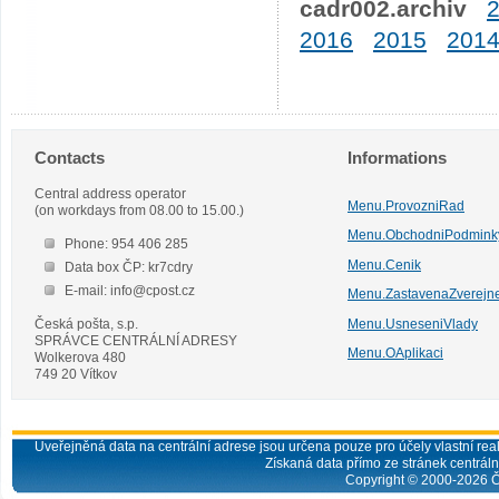
cadr002.archiv
2016
2015
201
Contacts
Informations
Central address operator
Menu.ProvozniRad
(on workdays from 08.00 to 15.00.)
Menu.ObchodniPodmink
Phone: 954 406 285
Menu.Cenik
Data box ČP: kr7cdry
E-mail: info@cpost.cz
Menu.ZastavenaZverejn
Česká pošta, s.p.
Menu.UsneseniVlady
SPRÁVCE CENTRÁLNÍ ADRESY
Menu.OAplikaci
Wolkerova 480
749 20 Vítkov
Uveřejněná data na centrální adrese jsou určena pouze pro účely vlastní real
Získaná data přímo ze stránek centrální
Copyright © 2000-
2026
Č