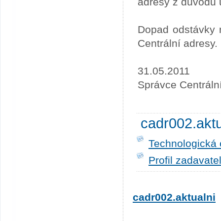
adresy z důvodu 
Dopad odstávky n
Centrální adresy.
31.05.2011
Správce Centráln
cadr002.akt
Technologická 
Profil zadavate
cadr002.aktualni