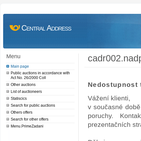
Central Address
cadr002.nad
Menu
Main page
Public auctions in accordance with
Act No. 26/2000 Coll
Nedostupnost t
Other auctions
List of auctioneers
Vážení klienti,
Statiscics
Search for public auctions
v současné době 
Others offers
poruchy. Konta
Search for other offers
prezentačních str
Menu.PrimeZadani