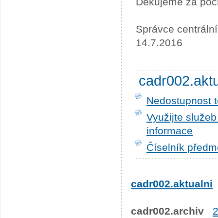
Děkujeme za poc
Správce centráln
14.7.2016
cadr002.akt
Nedostupnost t
Využijte služe
informace
Číselník předm
cadr002.aktualni
cadr002.archiv