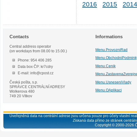
2016
2015
201
Contacts
Informations
Central address operator
Menu.ProvozniRad
(on workdays from 08.00 to 15.00.)
Menu.ObchodniPodmink
Phone: 954 406 285
Menu.Cenik
Data box ČP: kr7cdry
E-mail: info@cpost.cz
Menu.ZastavenaZverejn
Česká pošta, s.p.
Menu.UsneseniVlady
SPRÁVCE CENTRÁLNÍ ADRESY
Menu.OAplikaci
Wolkerova 480
749 20 Vítkov
Uveřejněná data na centrální adrese jsou určena pouze pro účely vlastní real
Získaná data přímo ze stránek centrální
Copyright © 2000-
2026
Č