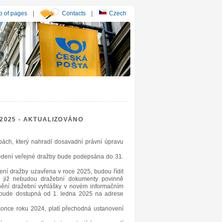
 of pages
|
Contacts
|
Czech
na 2025 - AKTUALIZOVÁNO
bách, který nahradí dosavadní právní úpravu
vedení veřejné dražby bude podepsána do 31.
ení dražby uzavřena v roce 2025, budou řídit
 již nebudou dražební dokumenty povinně
jnění dražební vyhlášky v novém informačním
á bude dostupná od 1. ledna 2025 na adrese
konce roku 2024, platí přechodná ustanovení