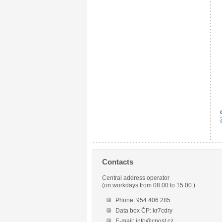
Contacts
Central address operator
(on workdays from 08.00 to 15.00.)
Phone: 954 406 285
Data box ČP: kr7cdry
E-mail: info@cpost.cz