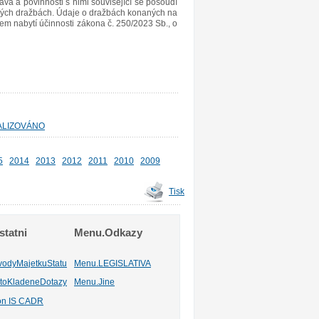
áva a povinnosti s nimi související se posoudí
jných dražbách. Údaje o dražbách konaných na
 nabytí účinnosti zákona č. 250/2023 Sb., o
TUALIZOVÁNO
5
2014
2013
2012
2011
2010
2009
Tisk
tatni
Menu.Odkazy
vodyMajetkuStatu
Menu.LEGISLATIVA
toKladeneDotazy
Menu.Jine
ion IS CADR