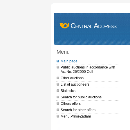
Central Address
Menu
Main page
Public auctions in accordance with
Act No. 26/2000 Coll
Other auctions
List of auctioneers
Statiscics
Search for public auctions
Others offers
Search for other offers
Menu.PrimeZadani