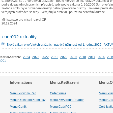
č. 250/2023 Sb., o veřejných dražbách, podle kterých se tyto dražby dokončí a pr
podle dosavadních právních předpisů, tedy podle zákona č. 26/2000 Sb., o veře
základě smlouvy o provedení dražby nebo opakované dražby uzavřené přede dnem
veřejných dražbách se tedy uveřejňují a archivují pouze na centrální adrese.
Ministerstvo pro místní rozvoj ČR
20.12.2024
cadr002.aktuality
Nový zákon o veřejných dražbách nabývá účinnosti od 1. ledna 2025 - AK
cadr002.archiv
2024
2023
2022
2021
2020
2019
2018
2017
2016
201
2001
Informations
Menu.KeStazeni
Menu.Os
Menu.ProvozniRad
Order forms
Menu.Pre
Menu.ObchodniPodminky
Menu.SwAcrobatReader
Menu.Cas
Menu.Cenik
Menu.CadrPCJ
Certificat