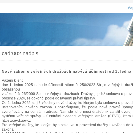
Map
cadr002.nadpis
Nový zákon o veřejných dražbách nabývá účinnosti od 1. led
Vážení klienti,
dne 1. ledna 2025 nabude účinnosti zákon č. 250/2023 Sb., o veřejných draž
obsaženou
v zákoně č. 26/2000 Sb., o veřejných dražbách. Dražby, jejichž smlouva o pro
prosince 2024, se dokončí podle dosavadní právní úpravy.
Od 1. ledna 2025 se již všechny nové dražby, ke kterým byla smlouva o proved
ustanoveními nového zákona. Upozorňujeme, že podle nové právní úpravy
zveřejňovány na centrální adrese. Namísto toho musí dražebník zajistit uveře
systému veřejné správy – Centrální evidenci veřejných dražeb (CEVD), kter
https://cevd.gov.cz
Pro veřejné dražby, ke kterým byla smlouva o provedení dražby uzavřena do 
zákona