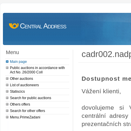
Central Address
cadr002.nad
Menu
Main page
Public auctions in accordance with
Act No. 26/2000 Coll
Dostupnost me
Other auctions
List of auctioneers
Vážení klienti,
Statiscics
Search for public auctions
Others offers
dovolujeme si 
Search for other offers
centrální adres
Menu.PrimeZadani
prezentačních st