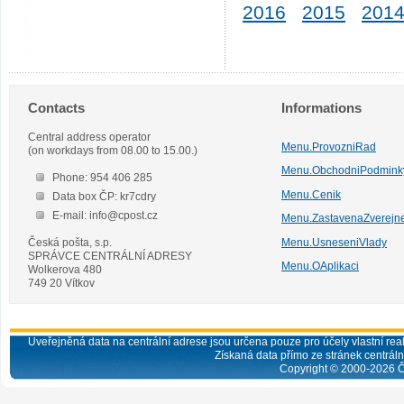
2016
2015
201
Contacts
Informations
Central address operator
Menu.ProvozniRad
(on workdays from 08.00 to 15.00.)
Menu.ObchodniPodmink
Phone: 954 406 285
Menu.Cenik
Data box ČP: kr7cdry
E-mail: info@cpost.cz
Menu.ZastavenaZverejn
Česká pošta, s.p.
Menu.UsneseniVlady
SPRÁVCE CENTRÁLNÍ ADRESY
Menu.OAplikaci
Wolkerova 480
749 20 Vítkov
Uveřejněná data na centrální adrese jsou určena pouze pro účely vlastní real
Získaná data přímo ze stránek centrální
Copyright © 2000-
2026
Č