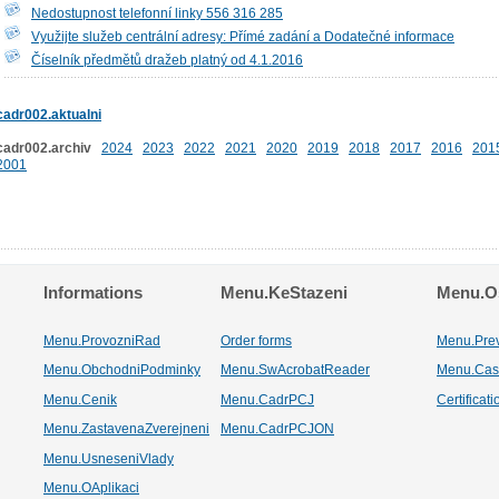
Nedostupnost telefonní linky 556 316 285
Využijte služeb centrální adresy: Přímé zadání a Dodatečné informace
Číselník předmětů dražeb platný od 4.1.2016
cadr002.aktualni
cadr002.archiv
2024
2023
2022
2021
2020
2019
2018
2017
2016
201
2001
Informations
Menu.KeStazeni
Menu.Os
Menu.ProvozniRad
Order forms
Menu.Pre
Menu.ObchodniPodminky
Menu.SwAcrobatReader
Menu.Cas
Menu.Cenik
Menu.CadrPCJ
Certificat
Menu.ZastavenaZverejneni
Menu.CadrPCJON
Menu.UsneseniVlady
Menu.OAplikaci