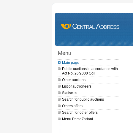
Central Address
Menu
Main page
Public auctions in accordance with
Act No. 26/2000 Coll
Other auctions
List of auctioneers
Statiscics
Search for public auctions
Others offers
Search for other offers
Menu.PrimeZadani