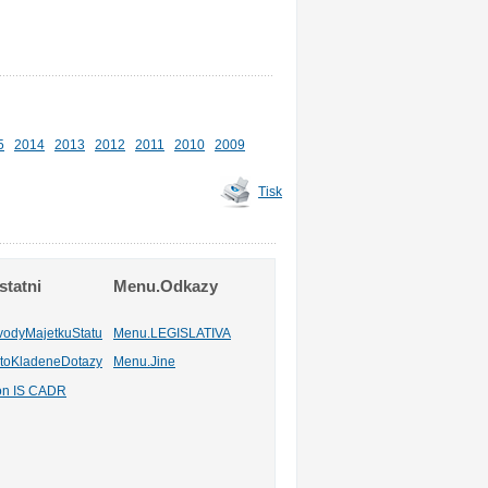
5
2014
2013
2012
2011
2010
2009
Tisk
tatni
Menu.Odkazy
vodyMajetkuStatu
Menu.LEGISLATIVA
toKladeneDotazy
Menu.Jine
ion IS CADR