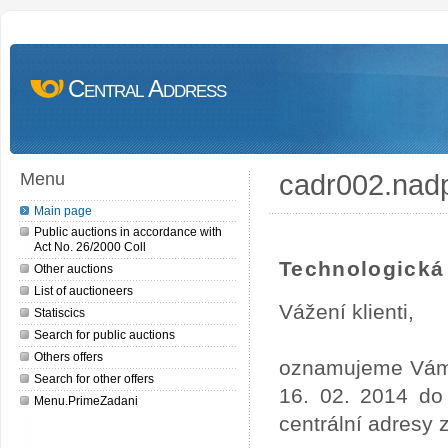
Central Address
cadr002.nad
Menu
Main page
Public auctions in accordance with
Act No. 26/2000 Coll
Technologická 
Other auctions
List of auctioneers
Vážení klienti,
Statiscics
Search for public auctions
Others offers
oznamujeme Vám, 
Search for other offers
16. 02. 2014 do
Menu.PrimeZadani
centrální adresy 