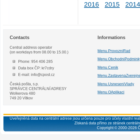
2016
2015
201
Contacts
Informations
Central address operator
Menu.ProvozniRad
(on workdays from 08.00 to 15.00.)
Menu.ObchodniPodmink
Phone: 954 406 285
Menu.Cenik
Data box ČP: kr7cdry
E-mail: info@cpost.cz
Menu.ZastavenaZverejn
Česká pošta, s.p.
Menu.UsneseniVlady
SPRÁVCE CENTRÁLNÍ ADRESY
Menu.OAplikaci
Wolkerova 480
749 20 Vítkov
Uveřejněná data na centrální adrese jsou určena pouze pro účely vlastní real
Získaná data přímo ze stránek centrální
Copyright © 2000-
2026
Č