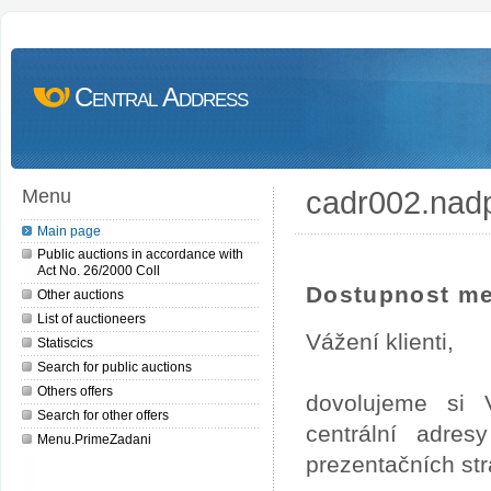
Central Address
cadr002.nad
Menu
Main page
Public auctions in accordance with
Act No. 26/2000 Coll
Dostupnost me
Other auctions
List of auctioneers
Vážení klienti,
Statiscics
Search for public auctions
Others offers
dovolujeme si 
Search for other offers
centrální adre
Menu.PrimeZadani
prezentačních st