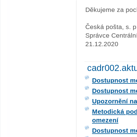
Děkujeme za poc
Česká pošta, s. p
Správce Centráln
21.12.2020
cadr002.akt
Dostupnost me
Dostupnost me
Upozornění na
Metodická pod
omezení
Dostupnost me