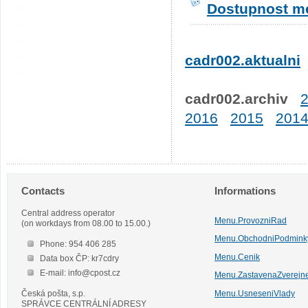
Dostupnost me
cadr002.aktualni
cadr002.archiv
2016
2015
201
Contacts
Informations
Central address operator
Menu.ProvozniRad
(on workdays from 08.00 to 15.00.)
Menu.ObchodniPodmink
Phone: 954 406 285
Menu.Cenik
Data box ČP: kr7cdry
E-mail: info@cpost.cz
Menu.ZastavenaZverejn
Česká pošta, s.p.
Menu.UsneseniVlady
SPRÁVCE CENTRÁLNÍ ADRESY