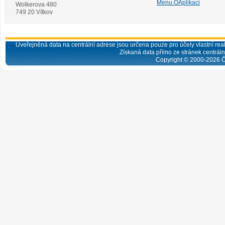
Menu.OAplikaci
Wolkerova 480
749 20 Vítkov
Uveřejněná data na centrální adrese jsou určena pouze pro účely vlastní real
Získaná data přímo ze stránek centrální
Copyright © 2000-
2026
Č