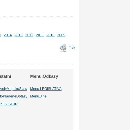
5
2014
2013
2012
2011
2010
2009
Tisk
tatni
Menu.Odkazy
vodyMajetkuStatu
Menu.LEGISLATIVA
toKladeneDotazy
Menu.Jine
ion IS CADR