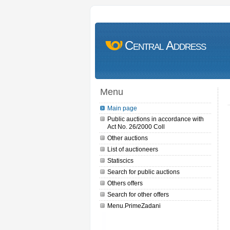
Central Address
Menu
Main page
Public auctions in accordance with
Act No. 26/2000 Coll
Other auctions
List of auctioneers
Statiscics
Search for public auctions
Others offers
Search for other offers
Menu.PrimeZadani