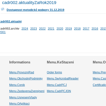
cadr002.aktualityZaRok2019
Dostupnost metodické podpory 31.12.2019
cadr002.aktualni
cadr002.archiv
2024
2023
2022
2021
2020
2019
2018
2017
2016
201
2001
Informations
Menu.KeStazeni
Menu.Os
Menu.ProvozniRad
Order forms
Menu.Pre
Menu.ObchodniPodminky
Menu.SwAcrobatReader
Menu.Cas
Menu.Cenik
Menu.CadrPCJ
Certificat
Menu.ZastavenaZverejneni
Menu.CadrPCJON
Menu.UsneseniVlady
Menu.OAplikaci