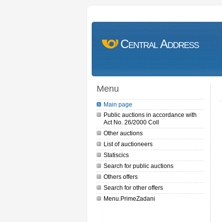
Central Address
Menu
Main page
Public auctions in accordance with
Act No. 26/2000 Coll
Other auctions
List of auctioneers
Statiscics
Search for public auctions
Others offers
Search for other offers
Menu.PrimeZadani