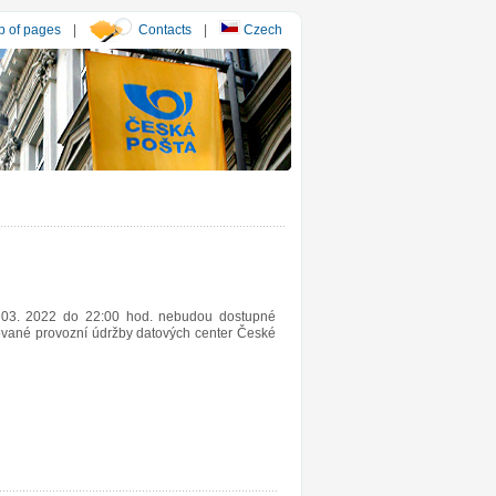
 of pages
|
Contacts
|
Czech
 03. 2022 do 22:00 hod. nebudou dostupné
nované provozní údržby datových center České