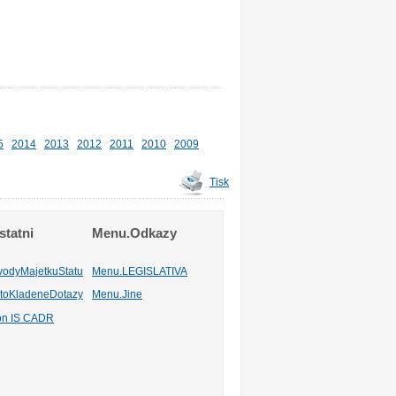
5
2014
2013
2012
2011
2010
2009
Tisk
tatni
Menu.Odkazy
vodyMajetkuStatu
Menu.LEGISLATIVA
toKladeneDotazy
Menu.Jine
ion IS CADR