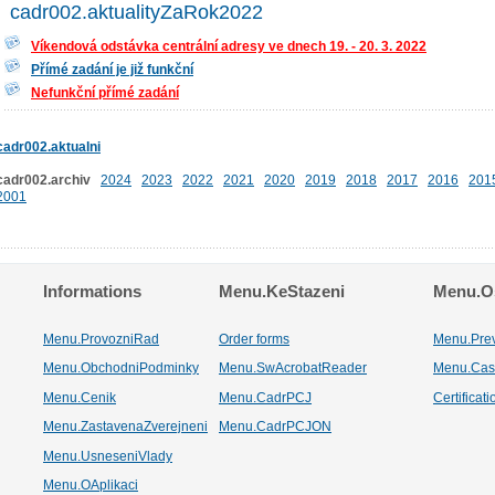
cadr002.aktualityZaRok2022
Víkendová odstávka centrální adresy ve dnech 19. - 20. 3. 2022
Přímé zadání je již funkční
Nefunkční přímé zadání
cadr002.aktualni
cadr002.archiv
2024
2023
2022
2021
2020
2019
2018
2017
2016
201
2001
Informations
Menu.KeStazeni
Menu.Os
Menu.ProvozniRad
Order forms
Menu.Pre
Menu.ObchodniPodminky
Menu.SwAcrobatReader
Menu.Cas
Menu.Cenik
Menu.CadrPCJ
Certificat
Menu.ZastavenaZverejneni
Menu.CadrPCJON
Menu.UsneseniVlady
Menu.OAplikaci