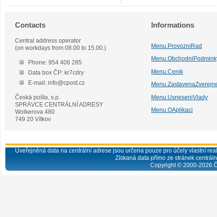
Contacts
Informations
Central address operator
Menu.ProvozniRad
(on workdays from 08.00 to 15.00.)
Menu.ObchodniPodmink
Phone: 954 406 285
Menu.Cenik
Data box ČP: kr7cdry
E-mail: info@cpost.cz
Menu.ZastavenaZverejn
Česká pošta, s.p.
Menu.UsneseniVlady
SPRÁVCE CENTRÁLNÍ ADRESY
Menu.OAplikaci
Wolkerova 480
749 20 Vítkov
Uveřejněná data na centrální adrese jsou určena pouze pro účely vlastní real
Získaná data přímo ze stránek centrální
Copyright © 2000-
2026
Č