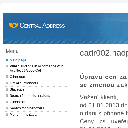
Central Address
cadr002.nad
Menu
Main page
Public auctions in accordance with
Act No. 26/2000 Coll
Úprava cen za 
Other auctions
List of auctioneers
se změnou zák
Statiscics
Search for public auctions
Vážení klienti,
Others offers
od 01.01.2013 do
Search for other offers
o dani z přidané
Menu.PrimeZadani
Ceny za uveře