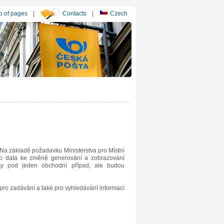
 of pages
|
Contacts
|
Czech
Na základě požadavku Ministerstva pro Místní
ého data ke změně generování a zobrazování
uty pod jeden obchodní případ, ale budou
ro zadávání a také pro vyhledávání informací