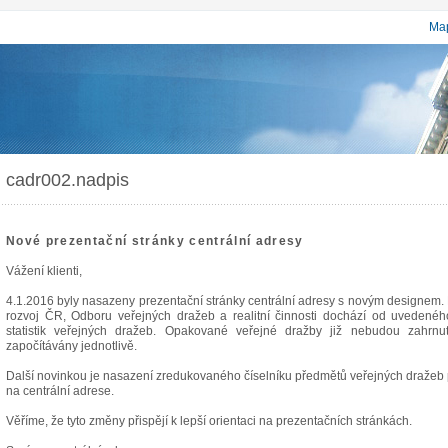
Map
cadr002.nadpis
Nové prezentační stránky centrální adresy
Vážení klienti,
4.1.2016 byly nasazeny prezentační stránky centrální adresy s novým designem. 
rozvoj ČR, Odboru veřejných dražeb a realitní činnosti dochází od uveden
statistik veřejných dražeb. Opakované veřejné dražby již nebudou zahrn
započítávány jednotlivě.
Další novinkou je nasazení zredukovaného číselníku předmětů veřejných dražeb p
na centrální adrese.
Věříme, že tyto změny přispějí k lepší orientaci na prezentačních stránkách.