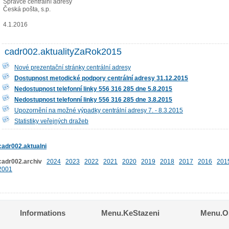
Správce centrální adresy
Česká pošta, s.p.
4.1.2016
cadr002.aktualityZaRok2015
Nové prezentační stránky centrální adresy
Dostupnost metodické podpory centrální adresy 31.12.2015
Nedostupnost telefonní linky 556 316 285 dne 5.8.2015
Nedostupnost telefonní linky 556 316 285 dne 3.8.2015
Upozornění na možné výpadky centrální adresy 7. - 8.3.2015
Statistiky veřejných dražeb
cadr002.aktualni
cadr002.archiv
2024
2023
2022
2021
2020
2019
2018
2017
2016
201
2001
Informations
Menu.KeStazeni
Menu.Os