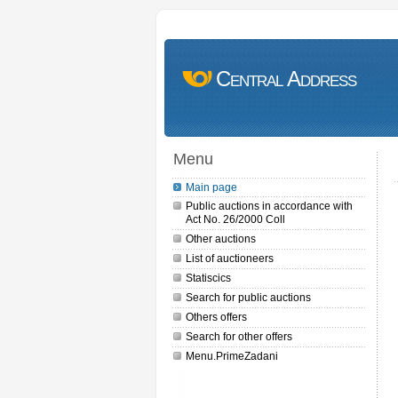
Central Address
Menu
Main page
Public auctions in accordance with
Act No. 26/2000 Coll
Other auctions
List of auctioneers
Statiscics
Search for public auctions
Others offers
Search for other offers
Menu.PrimeZadani