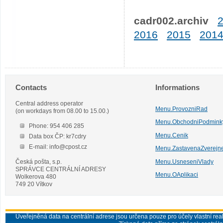
cadr002.archiv
2016
2015
201
Contacts
Informations
Central address operator
Menu.ProvozniRad
(on workdays from 08.00 to 15.00.)
Menu.ObchodniPodmink
Phone: 954 406 285
Menu.Cenik
Data box ČP: kr7cdry
E-mail: info@cpost.cz
Menu.ZastavenaZverejn
Česká pošta, s.p.
Menu.UsneseniVlady
SPRÁVCE CENTRÁLNÍ ADRESY
Menu.OAplikaci
Wolkerova 480
749 20 Vítkov
Uveřejněná data na centrální adrese jsou určena pouze pro účely vlastní real