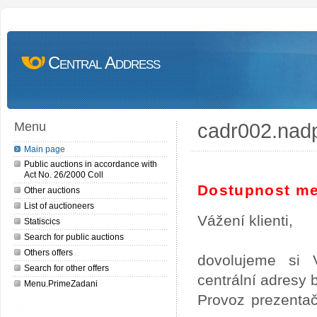
Central Address
cadr002.nad
Menu
Main page
Public auctions in accordance with
Act No. 26/2000 Coll
Dostupnost me
Other auctions
List of auctioneers
Vážení klienti,
Statiscics
Search for public auctions
Others offers
dovolujeme si 
Search for other offers
centrální adresy
Menu.PrimeZadani
Provoz prezentač