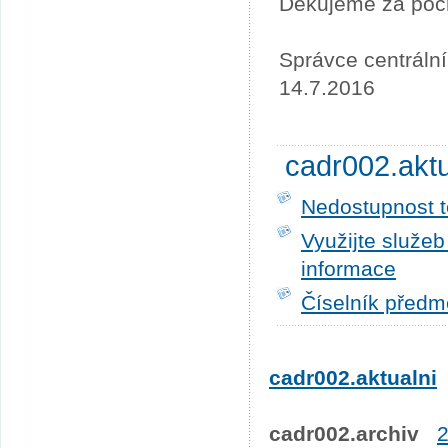
Děkujeme za poc
Správce centráln
14.7.2016
cadr002.akt
Nedostupnost t
Využijte služe
informace
Číselník předm
cadr002.aktualni
cadr002.archiv