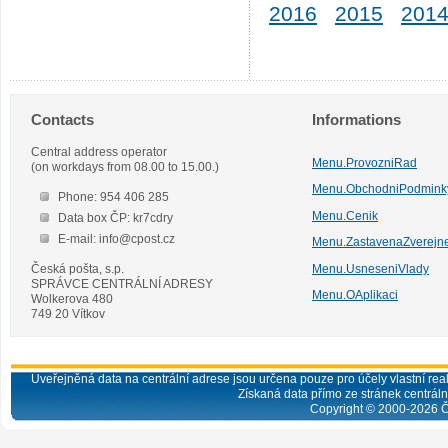
2016
2015
201
Contacts
Informations
Central address operator
Menu.ProvozniRad
(on workdays from 08.00 to 15.00.)
Menu.ObchodniPodmink
Phone: 954 406 285
Menu.Cenik
Data box ČP: kr7cdry
E-mail: info@cpost.cz
Menu.ZastavenaZverejn
Česká pošta, s.p.
Menu.UsneseniVlady
SPRÁVCE CENTRÁLNÍ ADRESY
Menu.OAplikaci
Wolkerova 480
749 20 Vítkov
Uveřejněná data na centrální adrese jsou určena pouze pro účely vlastní real
Získaná data přímo ze stránek centrální
Copyright © 2000-
2026
Č