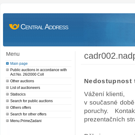
Central Address
cadr002.nad
Menu
Main page
Public auctions in accordance with
Act No. 26/2000 Coll
Nedostupnost t
Other auctions
List of auctioneers
Vážení klienti,
Statiscics
Search for public auctions
v současné době 
Others offers
poruchy. Konta
Search for other offers
prezentačních str
Menu.PrimeZadani