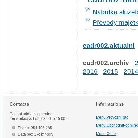
Nabídka služeb
Převody majetk
cadr002.aktualni
cadr002.archiv
2016
2015
201
Contacts
Informations
Central address operator
Menu.ProvozniRad
(on workdays from 08.00 to 15.00.)
Menu.ObchodniPodmink
Phone: 954 406 285
Menu.Cenik
Data box ČP: kr7cdry