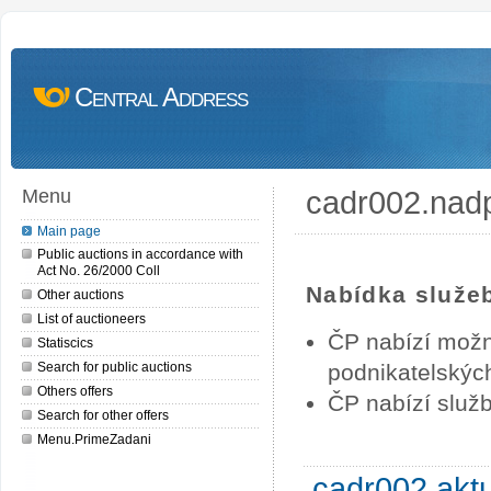
Central Address
cadr002.nad
Menu
Main page
Public auctions in accordance with
Act No. 26/2000 Coll
Nabídka služe
Other auctions
List of auctioneers
ČP nabízí možn
Statiscics
Search for public auctions
podnikatelských
Others offers
ČP nabízí služb
Search for other offers
Menu.PrimeZadani
cadr002.akt