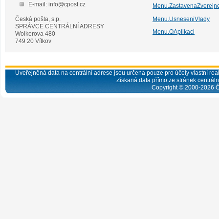
E-mail: info@cpost.cz
Menu.ZastavenaZverejn
Česká pošta, s.p.
Menu.UsneseniVlady
SPRÁVCE CENTRÁLNÍ ADRESY
Menu.OAplikaci
Wolkerova 480
749 20 Vítkov
Uveřejněná data na centrální adrese jsou určena pouze pro účely vlastní real
Získaná data přímo ze stránek centrální
Copyright © 2000-
2026
Č