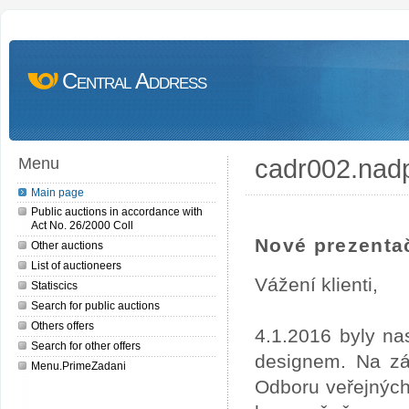
Central Address
cadr002.nad
Menu
Main page
Public auctions in accordance with
Act No. 26/2000 Coll
Nové prezentač
Other auctions
List of auctioneers
Vážení klienti,
Statiscics
Search for public auctions
Others offers
4.1.2016 byly na
Search for other offers
designem. Na zá
Menu.PrimeZadani
Odboru veřejných