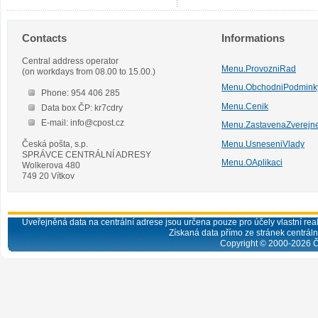
Contacts
Informations
Central address operator
Menu.ProvozniRad
(on workdays from 08.00 to 15.00.)
Menu.ObchodniPodmink
Phone: 954 406 285
Menu.Cenik
Data box ČP: kr7cdry
E-mail: info@cpost.cz
Menu.ZastavenaZverejn
Česká pošta, s.p.
Menu.UsneseniVlady
SPRÁVCE CENTRÁLNÍ ADRESY
Menu.OAplikaci
Wolkerova 480
749 20 Vítkov
Uveřejněná data na centrální adrese jsou určena pouze pro účely vlastní real
Získaná data přímo ze stránek centrální
Copyright © 2000-
2026
Č