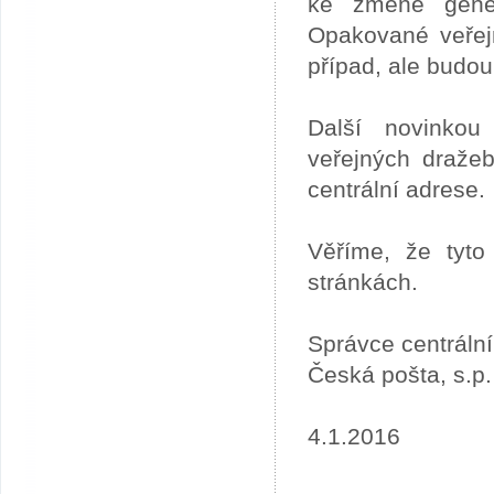
ke změně gener
Opakované veřej
případ, ale budou
Další novinkou
veřejných draže
centrální adrese.
Věříme, že tyto
stránkách.
Správce centráln
Česká pošta, s.p.
4.1.2016