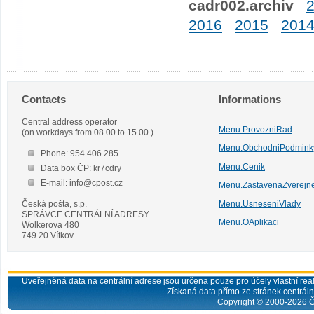
cadr002.archiv
2016
2015
201
Contacts
Informations
Central address operator
Menu.ProvozniRad
(on workdays from 08.00 to 15.00.)
Menu.ObchodniPodmink
Phone: 954 406 285
Menu.Cenik
Data box ČP: kr7cdry
E-mail: info@cpost.cz
Menu.ZastavenaZverejn
Česká pošta, s.p.
Menu.UsneseniVlady
SPRÁVCE CENTRÁLNÍ ADRESY
Menu.OAplikaci
Wolkerova 480
749 20 Vítkov
Uveřejněná data na centrální adrese jsou určena pouze pro účely vlastní real
Získaná data přímo ze stránek centrální
Copyright © 2000-
2026
Č