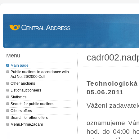
Central Address
cadr002.nad
Menu
Main page
Public auctions in accordance with
Act No. 26/2000 Coll
Technologick
Other auctions
List of auctioneers
05.06.2011
Statiscics
Search for public auctions
Vážení zadavatel
Others offers
Search for other offers
oznamujeme Vám,
Menu.PrimeZadani
hod. do 04:00 ho