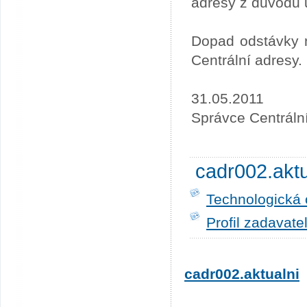
adresy z důvodu 
Dopad odstávky n
Centrální adresy.
31.05.2011
Správce Centráln
cadr002.akt
Technologická 
Profil zadavate
cadr002.aktualni