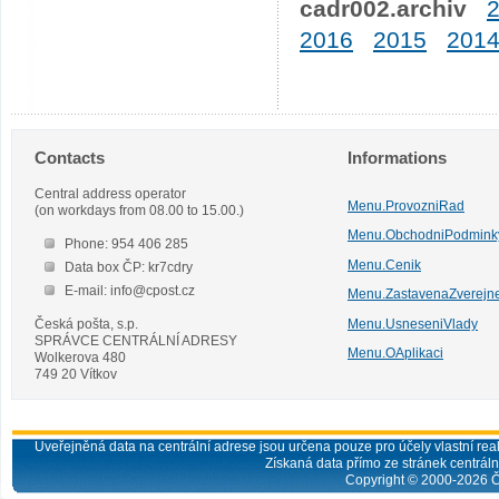
cadr002.archiv
2016
2015
201
Contacts
Informations
Central address operator
Menu.ProvozniRad
(on workdays from 08.00 to 15.00.)
Menu.ObchodniPodmink
Phone: 954 406 285
Menu.Cenik
Data box ČP: kr7cdry
E-mail: info@cpost.cz
Menu.ZastavenaZverejn
Česká pošta, s.p.
Menu.UsneseniVlady
SPRÁVCE CENTRÁLNÍ ADRESY
Menu.OAplikaci
Wolkerova 480
749 20 Vítkov
Uveřejněná data na centrální adrese jsou určena pouze pro účely vlastní real
Získaná data přímo ze stránek centrální
Copyright © 2000-
2026
Č