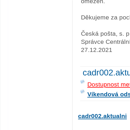
omezen.
Děkujeme za poc
Česká pošta, s. p
Správce Centráln
27.12.2021
cadr002.akt
Dostupnost me
Víkendová odst
cadr002.aktualni