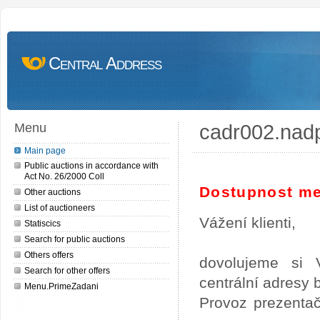
Central Address
cadr002.nad
Menu
Main page
Public auctions in accordance with
Act No. 26/2000 Coll
Dostupnost me
Other auctions
List of auctioneers
Vážení klienti,
Statiscics
Search for public auctions
Others offers
dovolujeme si 
Search for other offers
centrální adresy
Menu.PrimeZadani
Provoz prezentač