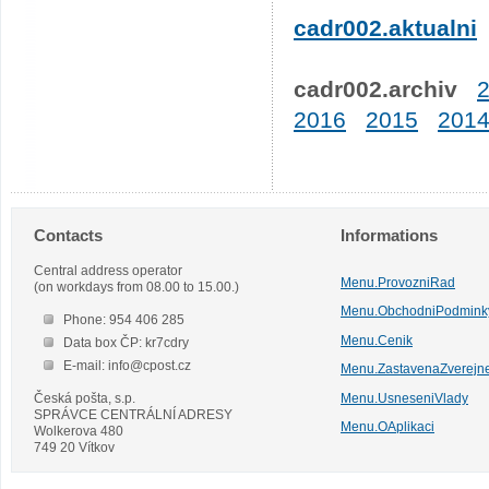
cadr002.aktualni
cadr002.archiv
2016
2015
201
Contacts
Informations
Central address operator
Menu.ProvozniRad
(on workdays from 08.00 to 15.00.)
Menu.ObchodniPodmink
Phone: 954 406 285
Menu.Cenik
Data box ČP: kr7cdry
E-mail: info@cpost.cz
Menu.ZastavenaZverejn
Česká pošta, s.p.
Menu.UsneseniVlady
SPRÁVCE CENTRÁLNÍ ADRESY
Menu.OAplikaci
Wolkerova 480
749 20 Vítkov