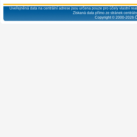
Uveřejněná data na centrální adrese jsou určena pouze pro účely vlastní real
Získaná data přímo ze stránek centrální
Copyright © 2000-
2026
Č