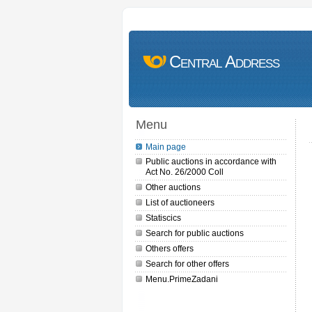
Central Address
Menu
Main page
Public auctions in accordance with
Act No. 26/2000 Coll
Other auctions
List of auctioneers
Statiscics
Search for public auctions
Others offers
Search for other offers
Menu.PrimeZadani