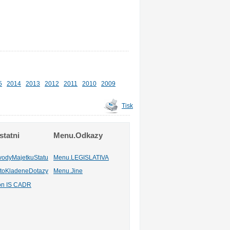
5
2014
2013
2012
2011
2010
2009
Tisk
tatni
Menu.Odkazy
vodyMajetkuStatu
Menu.LEGISLATIVA
toKladeneDotazy
Menu.Jine
ion IS CADR