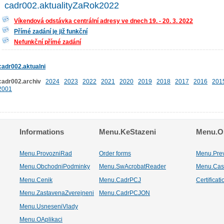
cadr002.aktualityZaRok2022
Víkendová odstávka centrální adresy ve dnech 19. - 20. 3. 2022
Přímé zadání je již funkční
Nefunkční přímé zadání
cadr002.aktualni
cadr002.archiv
2024
2023
2022
2021
2020
2019
2018
2017
2016
201
2001
Informations
Menu.KeStazeni
Menu.Os
Menu.ProvozniRad
Order forms
Menu.Pre
Menu.ObchodniPodminky
Menu.SwAcrobatReader
Menu.Cas
Menu.Cenik
Menu.CadrPCJ
Certificat
Menu.ZastavenaZverejneni
Menu.CadrPCJON
Menu.UsneseniVlady
Menu.OAplikaci