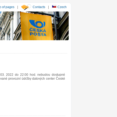
 of pages
|
Contacts
|
Czech
 03. 2022 do 22:00 hod. nebudou dostupné
nované provozní údržby datových center České