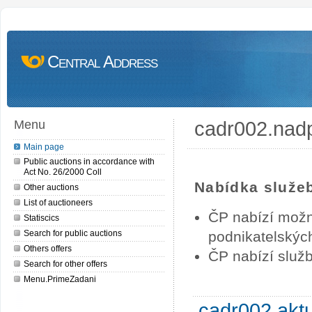
Central Address
cadr002.nad
Menu
Main page
Public auctions in accordance with
Act No. 26/2000 Coll
Nabídka služe
Other auctions
List of auctioneers
ČP nabízí možn
Statiscics
Search for public auctions
podnikatelských
Others offers
ČP nabízí služb
Search for other offers
Menu.PrimeZadani
cadr002.akt