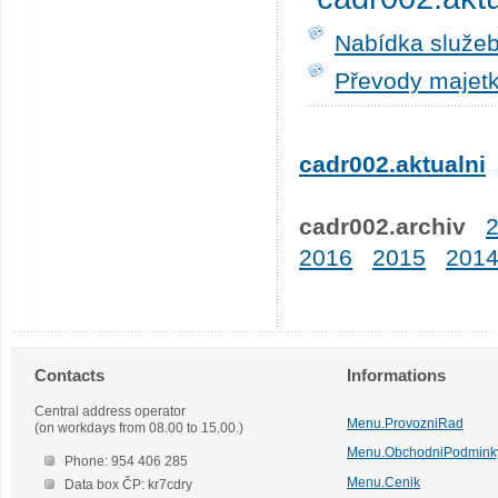
Nabídka služeb
Převody majetk
cadr002.aktualni
cadr002.archiv
2016
2015
201
Contacts
Informations
Central address operator
Menu.ProvozniRad
(on workdays from 08.00 to 15.00.)
Menu.ObchodniPodmink
Phone: 954 406 285
Menu.Cenik
Data box ČP: kr7cdry