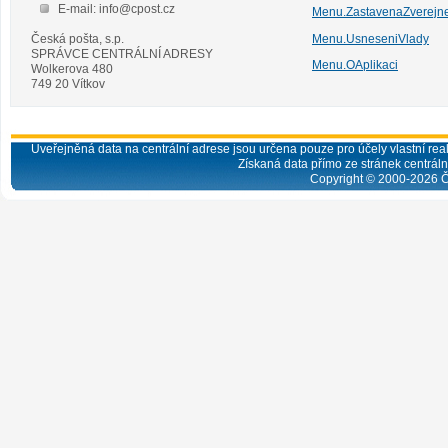
E-mail: info@cpost.cz
Menu.ZastavenaZverejn
Česká pošta, s.p.
Menu.UsneseniVlady
SPRÁVCE CENTRÁLNÍ ADRESY
Menu.OAplikaci
Wolkerova 480
749 20 Vítkov
Uveřejněná data na centrální adrese jsou určena pouze pro účely vlastní real
Získaná data přímo ze stránek centrální
Copyright © 2000-
2026
Č