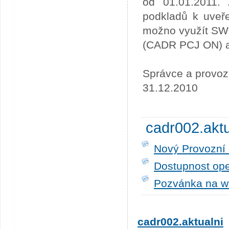
od 01.01.2011. 
podkladů k uveře
možno využít SW
(CADR PCJ ON) a 
Správce a provoz
31.12.2010
cadr002.akt
Nový Provozní 
Dostupnost ope
Pozvánka na w
cadr002.aktualni