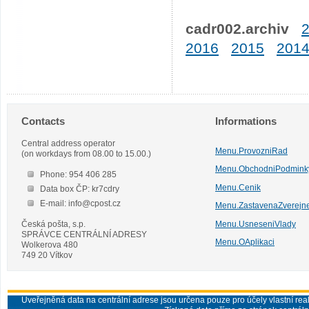
cadr002.archiv
2016
2015
201
Contacts
Informations
Central address operator
Menu.ProvozniRad
(on workdays from 08.00 to 15.00.)
Menu.ObchodniPodmink
Phone: 954 406 285
Menu.Cenik
Data box ČP: kr7cdry
E-mail: info@cpost.cz
Menu.ZastavenaZverejn
Česká pošta, s.p.
Menu.UsneseniVlady
SPRÁVCE CENTRÁLNÍ ADRESY
Menu.OAplikaci
Wolkerova 480
749 20 Vítkov
Uveřejněná data na centrální adrese jsou určena pouze pro účely vlastní real