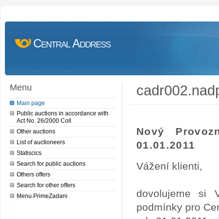
Central Address
cadr002.nad
Menu
Main page
Public auctions in accordance with
Act No. 26/2000 Coll
Nový Provoz
Other auctions
List of auctioneers
01.01.2011
Statiscics
Search for public auctions
Vážení klienti,
Others offers
Search for other offers
dovolujeme si 
Menu.PrimeZadani
podmínky pro Cen