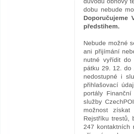
důvodu obnovy te
dobu nebude možn
Doporučujeme V
předstihem.
Nebude možné se 
ani přijímání ne
nutné vyřídit do
pátku 29. 12. do
nedostupné i slu
přihlašovací úda
portály Finančn
služby CzechPOI
možnost získat 
Rejstříku trestů
247 kontaktních