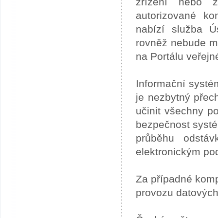
zřízení nebo z
autorizované ko
nabízí služba 
rovněž nebude mo
na Portálu veřejn
Informační systé
je nezbytný přech
učinit všechny p
bezpečnost systém
průběhu odstáv
elektronickým po
Za případné kom
provozu datových