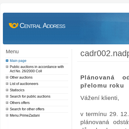
Central Address
cadr002.nad
Menu
Main page
Public auctions in accordance with
Act No. 26/2000 Coll
Plánovaná o
Other auctions
List of auctioneers
přelomu roku
Statiscics
Search for public auctions
Vážení klienti,
Others offers
Search for other offers
v termínu 29. 12
Menu.PrimeZadani
plánovaná odstá