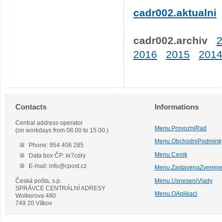
cadr002.aktualni
cadr002.archiv
2016
2015
201
Contacts
Informations
Central address operator
Menu.ProvozniRad
(on workdays from 08.00 to 15.00.)
Menu.ObchodniPodmink
Phone: 954 406 285
Menu.Cenik
Data box ČP: kr7cdry
E-mail: info@cpost.cz
Menu.ZastavenaZverejn
Česká pošta, s.p.
Menu.UsneseniVlady
SPRÁVCE CENTRÁLNÍ ADRESY
Menu.OAplikaci
Wolkerova 480
749 20 Vítkov