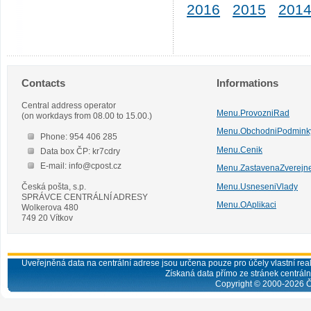
2016
2015
201
Contacts
Informations
Central address operator
Menu.ProvozniRad
(on workdays from 08.00 to 15.00.)
Menu.ObchodniPodmink
Phone: 954 406 285
Menu.Cenik
Data box ČP: kr7cdry
E-mail: info@cpost.cz
Menu.ZastavenaZverejn
Česká pošta, s.p.
Menu.UsneseniVlady
SPRÁVCE CENTRÁLNÍ ADRESY
Menu.OAplikaci
Wolkerova 480
749 20 Vítkov
Uveřejněná data na centrální adrese jsou určena pouze pro účely vlastní real
Získaná data přímo ze stránek centrální
Copyright © 2000-
2026
Č