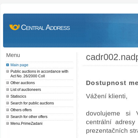
Central Address
cadr002.nad
Menu
Main page
Public auctions in accordance with
Act No. 26/2000 Coll
Dostupnost me
Other auctions
List of auctioneers
Vážení klienti,
Statiscics
Search for public auctions
Others offers
dovolujeme si 
Search for other offers
centrální adres
Menu.PrimeZadani
prezentačních st