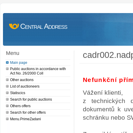
Central Address
cadr002.nad
Menu
Main page
Public auctions in accordance with
Act No. 26/2000 Coll
Nefunkční pří
Other auctions
List of auctioneers
Vážení klienti,
Statiscics
Search for public auctions
z technických 
Others offers
dokumentů k uveř
Search for other offers
schránku nebo SW
Menu.PrimeZadani