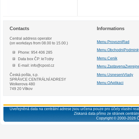
Contacts
Informations
Central address operator
Menu.ProvozniRad
(on workdays from 08.00 to 15.00.)
Menu.ObchodniPodmink
Phone: 954 406 285
Menu.Cenik
Data box ČP: kr7cdry
E-mail: info@cpost.cz
Menu.ZastavenaZverejn
Česká pošta, s.p.
Menu.UsneseniVlady
SPRÁVCE CENTRÁLNÍ ADRESY
Menu.OAplikaci
Wolkerova 480
749 20 Vítkov
Uveřejněná data na centrální adrese jsou určena pouze pro účely vlastní real
Získaná data přímo ze stránek centrální
Copyright © 2000-
2026
Č