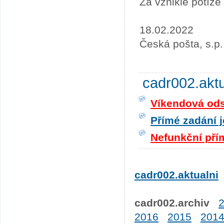
Za vzniklé potíž
18.02.2022
Česká pošta, s.p.
cadr002.akt
Víkendová odst
Přímé zadání j
Nefunkční pří
cadr002.aktualni
cadr002.archiv
2016
2015
201