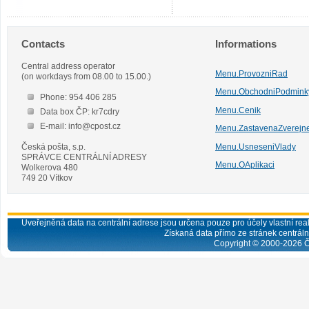
Contacts
Informations
Central address operator
Menu.ProvozniRad
(on workdays from 08.00 to 15.00.)
Menu.ObchodniPodmink
Phone: 954 406 285
Menu.Cenik
Data box ČP: kr7cdry
E-mail: info@cpost.cz
Menu.ZastavenaZverejn
Česká pošta, s.p.
Menu.UsneseniVlady
SPRÁVCE CENTRÁLNÍ ADRESY
Menu.OAplikaci
Wolkerova 480
749 20 Vítkov
Uveřejněná data na centrální adrese jsou určena pouze pro účely vlastní real
Získaná data přímo ze stránek centrální
Copyright © 2000-
2026
Č