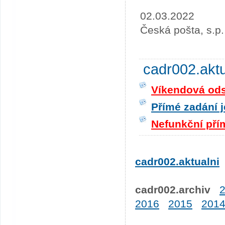
02.03.2022
Česká pošta, s.p.
cadr002.akt
Víkendová odst
Přímé zadání j
Nefunkční pří
cadr002.aktualni
cadr002.archiv
2016
2015
201