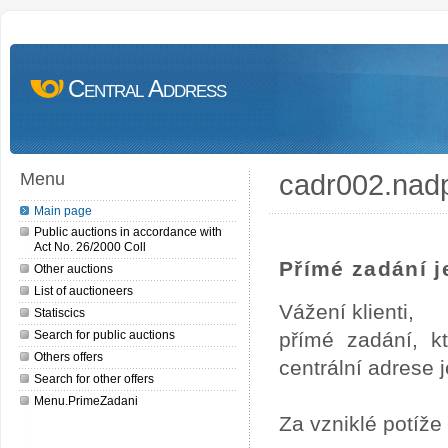
Central Address
cadr002.nad
Menu
Main page
Public auctions in accordance with
Act No. 26/2000 Coll
Přímé zadání je
Other auctions
List of auctioneers
Vážení klienti,
Statiscics
Search for public auctions
přímé zadání, k
Others offers
centrální adrese j
Search for other offers
Menu.PrimeZadani
Za vzniklé potíž