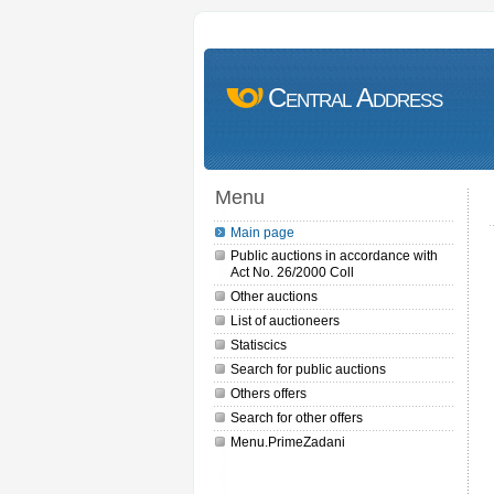
Central Address
Menu
Main page
Public auctions in accordance with
Act No. 26/2000 Coll
Other auctions
List of auctioneers
Statiscics
Search for public auctions
Others offers
Search for other offers
Menu.PrimeZadani