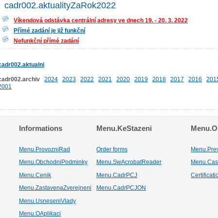
cadr002.aktualityZaRok2022
Víkendová odstávka centrální adresy ve dnech 19. - 20. 3. 2022
Přímé zadání je již funkční
Nefunkční přímé zadání
cadr002.aktualni
cadr002.archiv
2024
2023
2022
2021
2020
2019
2018
2017
2016
201
2001
Informations
Menu.KeStazeni
Menu.Os
Menu.ProvozniRad
Order forms
Menu.Pre
Menu.ObchodniPodminky
Menu.SwAcrobatReader
Menu.Cas
Menu.Cenik
Menu.CadrPCJ
Certificat
Menu.ZastavenaZverejneni
Menu.CadrPCJON
Menu.UsneseniVlady
Menu.OAplikaci