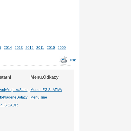
5
2014
2013
2012
2011
2010
2009
Tisk
tatni
Menu.Odkazy
vodyMajetkuStatu
Menu.LEGISLATIVA
toKladeneDotazy
Menu.Jine
ion IS CADR