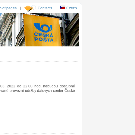
 of pages
|
Contacts
|
Czech
 03. 2022 do 22:00 hod. nebudou dostupné
nované provozní údržby datových center České