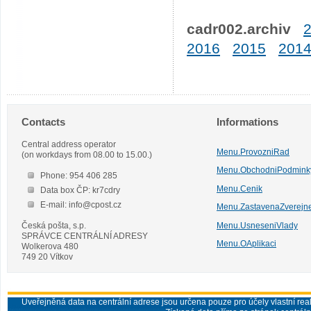
cadr002.archiv
2016
2015
201
Contacts
Informations
Central address operator
Menu.ProvozniRad
(on workdays from 08.00 to 15.00.)
Menu.ObchodniPodmink
Phone: 954 406 285
Menu.Cenik
Data box ČP: kr7cdry
E-mail: info@cpost.cz
Menu.ZastavenaZverejn
Česká pošta, s.p.
Menu.UsneseniVlady
SPRÁVCE CENTRÁLNÍ ADRESY
Menu.OAplikaci
Wolkerova 480
749 20 Vítkov
Uveřejněná data na centrální adrese jsou určena pouze pro účely vlastní real