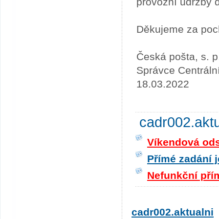
provozní údržby 
Děkujeme za poc
Česká pošta, s. p
Správce Centráln
18.03.2022
cadr002.akt
Víkendová odst
Přímé zadání j
Nefunkční pří
cadr002.aktualni