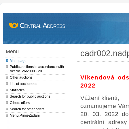
Central Address
cadr002.nad
Menu
Main page
Public auctions in accordance with
Act No. 26/2000 Coll
Víkendová ods
Other auctions
List of auctioneers
2022
Statiscics
Search for public auctions
Vážení klienti,
Others offers
oznamujeme Vám,
Search for other offers
20. 03. 2022 do
Menu.PrimeZadani
centrální adres