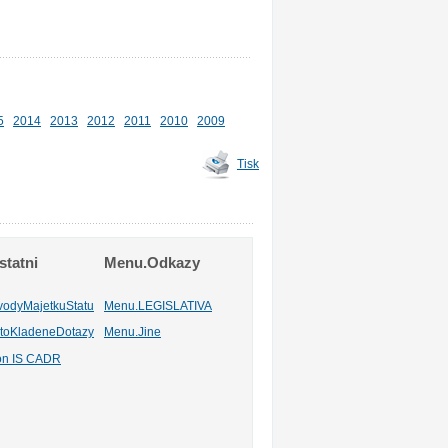
5
2014
2013
2012
2011
2010
2009
Tisk
tatni
Menu.Odkazy
vodyMajetkuStatu
Menu.LEGISLATIVA
toKladeneDotazy
Menu.Jine
ion IS CADR