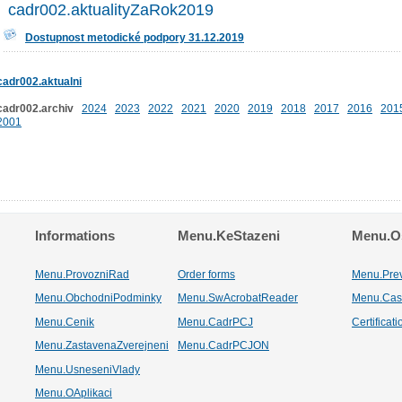
cadr002.aktualityZaRok2019
Dostupnost metodické podpory 31.12.2019
cadr002.aktualni
cadr002.archiv
2024
2023
2022
2021
2020
2019
2018
2017
2016
201
2001
Informations
Menu.KeStazeni
Menu.Os
Menu.ProvozniRad
Order forms
Menu.Pre
Menu.ObchodniPodminky
Menu.SwAcrobatReader
Menu.Cas
Menu.Cenik
Menu.CadrPCJ
Certificat
Menu.ZastavenaZverejneni
Menu.CadrPCJON
Menu.UsneseniVlady
Menu.OAplikaci