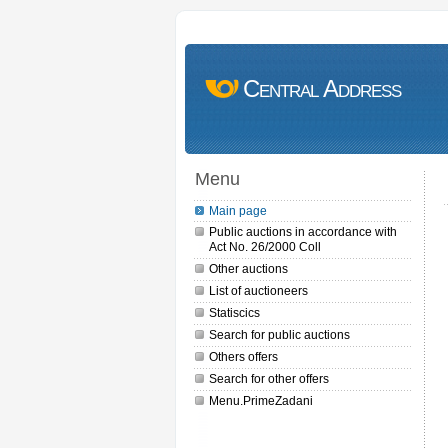
Central Address
Menu
Main page
Public auctions in accordance with
Act No. 26/2000 Coll
Other auctions
List of auctioneers
Statiscics
Search for public auctions
Others offers
Search for other offers
Menu.PrimeZadani