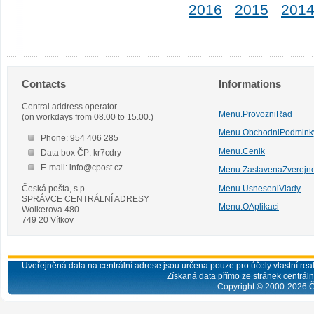
2016
2015
201
Contacts
Informations
Central address operator
Menu.ProvozniRad
(on workdays from 08.00 to 15.00.)
Menu.ObchodniPodmink
Phone: 954 406 285
Menu.Cenik
Data box ČP: kr7cdry
E-mail: info@cpost.cz
Menu.ZastavenaZverejn
Česká pošta, s.p.
Menu.UsneseniVlady
SPRÁVCE CENTRÁLNÍ ADRESY
Menu.OAplikaci
Wolkerova 480
749 20 Vítkov
Uveřejněná data na centrální adrese jsou určena pouze pro účely vlastní real
Získaná data přímo ze stránek centrální
Copyright © 2000-
2026
Č