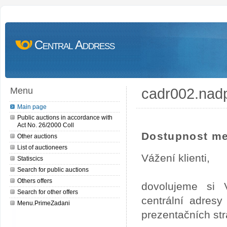
Central Address
cadr002.nad
Menu
Main page
Public auctions in accordance with
Act No. 26/2000 Coll
Dostupnost me
Other auctions
List of auctioneers
Vážení klienti,
Statiscics
Search for public auctions
Others offers
dovolujeme si 
Search for other offers
centrální adres
Menu.PrimeZadani
prezentačních st