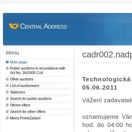
Central Address
cadr002.nad
Menu
Main page
Public auctions in accordance with
Act No. 26/2000 Coll
Technologick
Other auctions
List of auctioneers
05.06.2011
Statiscics
Search for public auctions
Vážení zadavatel
Others offers
Search for other offers
oznamujeme Vám,
Menu.PrimeZadani
hod. do 04:00 ho