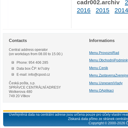
cadr002.archiv
2016
2015
201
Contacts
Informations
Central address operator
Menu.ProvozniRad
(on workdays from 08.00 to 15.00.)
Menu.ObchodniPodmink
Phone: 954 406 285
Menu.Cenik
Data box ČP: kr7cdry
E-mail: info@cpost.cz
Menu.ZastavenaZverejn
Česká pošta, s.p.
Menu.UsneseniVlady
SPRÁVCE CENTRÁLNÍ ADRESY
Menu.OAplikaci
Wolkerova 480
749 20 Vítkov
Uveřejněná data na centrální adrese jsou určena pouze pro účely vlastní real
Získaná data přímo ze stránek centrální
Copyright © 2000-
2026
Č