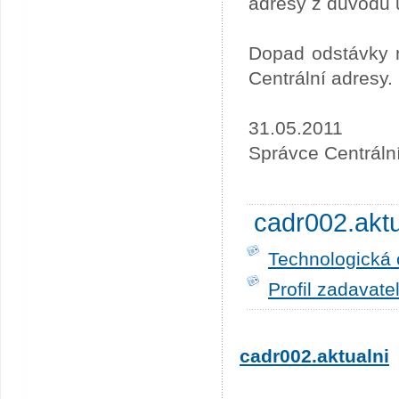
adresy z důvodu 
Dopad odstávky n
Centrální adresy.
31.05.2011
Správce Centráln
cadr002.akt
Technologická 
Profil zadavate
cadr002.aktualni