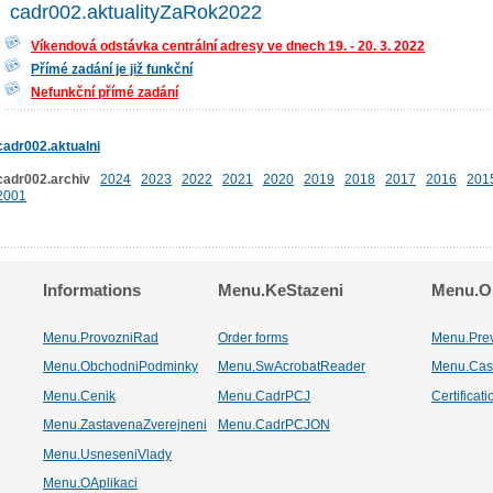
cadr002.aktualityZaRok2022
Víkendová odstávka centrální adresy ve dnech 19. - 20. 3. 2022
Přímé zadání je již funkční
Nefunkční přímé zadání
cadr002.aktualni
cadr002.archiv
2024
2023
2022
2021
2020
2019
2018
2017
2016
201
2001
Informations
Menu.KeStazeni
Menu.Os
Menu.ProvozniRad
Order forms
Menu.Pre
Menu.ObchodniPodminky
Menu.SwAcrobatReader
Menu.Cas
Menu.Cenik
Menu.CadrPCJ
Certificat
Menu.ZastavenaZverejneni
Menu.CadrPCJON
Menu.UsneseniVlady
Menu.OAplikaci