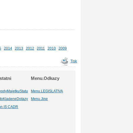
5
2014
2013
2012
2011
2010
2009
Tisk
tatni
Menu.Odkazy
vodyMajetkuStatu
Menu.LEGISLATIVA
toKladeneDotazy
Menu.Jine
ion IS CADR