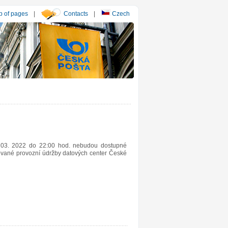
 of pages
|
Contacts
|
Czech
 03. 2022 do 22:00 hod. nebudou dostupné
nované provozní údržby datových center České