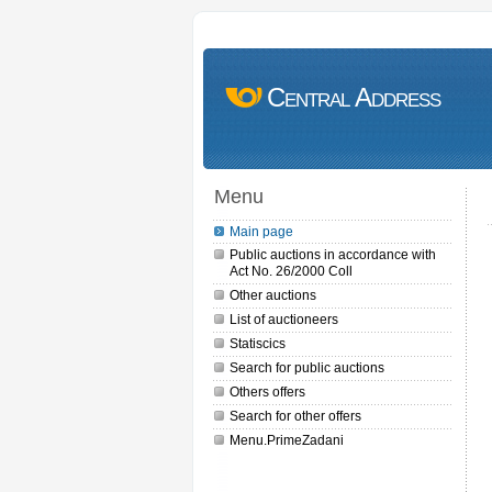
Central Address
Menu
Main page
Public auctions in accordance with
Act No. 26/2000 Coll
Other auctions
List of auctioneers
Statiscics
Search for public auctions
Others offers
Search for other offers
Menu.PrimeZadani