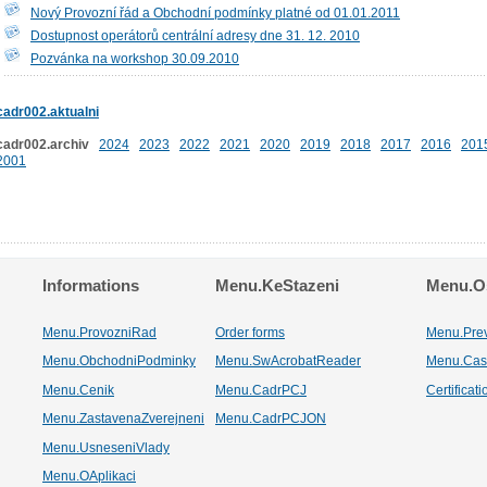
Nový Provozní řád a Obchodní podmínky platné od 01.01.2011
Dostupnost operátorů centrální adresy dne 31. 12. 2010
Pozvánka na workshop 30.09.2010
cadr002.aktualni
cadr002.archiv
2024
2023
2022
2021
2020
2019
2018
2017
2016
201
2001
Informations
Menu.KeStazeni
Menu.Os
Menu.ProvozniRad
Order forms
Menu.Pre
Menu.ObchodniPodminky
Menu.SwAcrobatReader
Menu.Cas
Menu.Cenik
Menu.CadrPCJ
Certificat
Menu.ZastavenaZverejneni
Menu.CadrPCJON
Menu.UsneseniVlady
Menu.OAplikaci