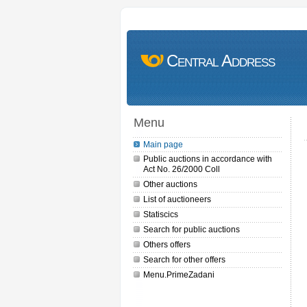
Central Address
Menu
Main page
Public auctions in accordance with
Act No. 26/2000 Coll
Other auctions
List of auctioneers
Statiscics
Search for public auctions
Others offers
Search for other offers
Menu.PrimeZadani