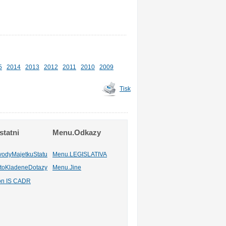
5
2014
2013
2012
2011
2010
2009
Tisk
tatni
Menu.Odkazy
vodyMajetkuStatu
Menu.LEGISLATIVA
toKladeneDotazy
Menu.Jine
ion IS CADR