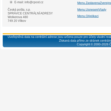
E-mail: info@cpost.cz
Menu.ZastavenaZverejn
Česká pošta, s.p.
Menu.UsneseniVlady
SPRÁVCE CENTRÁLNÍ ADRESY
Menu.OAplikaci
Wolkerova 480
749 20 Vítkov
Uveřejněná data na centrální adrese jsou určena pouze pro účely vlastní real
Získaná data přímo ze stránek centrální
Copyright © 2000-
2026
Č