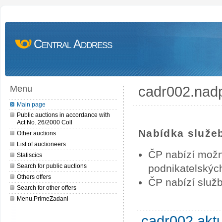
Central Address
cadr002.nad
Menu
Main page
Public auctions in accordance with
Act No. 26/2000 Coll
Nabídka služe
Other auctions
List of auctioneers
ČP nabízí možn
Statiscics
Search for public auctions
podnikatelských
Others offers
ČP nabízí služb
Search for other offers
Menu.PrimeZadani
cadr002.akt