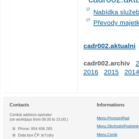
Nabídka služeb
Převody majetk
cadr002.aktualni
cadr002.archiv
2016
2015
201
Contacts
Informations
Central address operator
Menu.ProvozniRad
(on workdays from 08.00 to 15.00.)
Menu.ObchodniPodmink
Phone: 954 406 285
Menu.Cenik
Data box ČP: kr7cdry