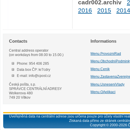
cadr002.archiv
2016
2015
201
Contacts
Informations
Central address operator
Menu.ProvozniRad
(on workdays from 08.00 to 15.00.)
Menu.ObchodniPodmink
Phone: 954 406 285
Menu.Cenik
Data box ČP: kr7cdry
E-mail: info@cpost.cz
Menu.ZastavenaZverejn
Česká pošta, s.p.
Menu.UsneseniVlady
SPRÁVCE CENTRÁLNÍ ADRESY
Menu.OAplikaci
Wolkerova 480
749 20 Vítkov
Uveřejněná data na centrální adrese jsou určena pouze pro účely vlastní real
Získaná data přímo ze stránek centrální
Copyright © 2000-
2026
Č