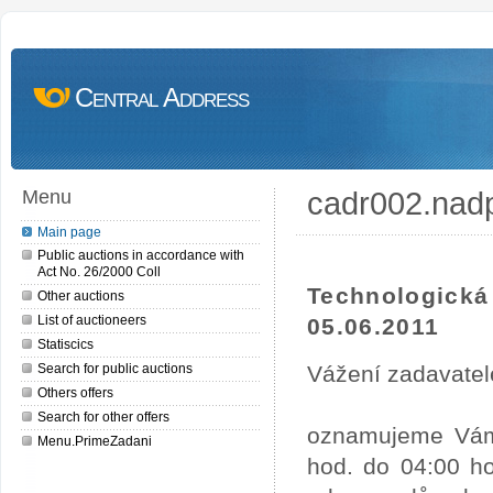
Central Address
cadr002.nad
Menu
Main page
Public auctions in accordance with
Act No. 26/2000 Coll
Technologick
Other auctions
List of auctioneers
05.06.2011
Statiscics
Search for public auctions
Vážení zadavatel
Others offers
Search for other offers
oznamujeme Vám,
Menu.PrimeZadani
hod. do 04:00 ho