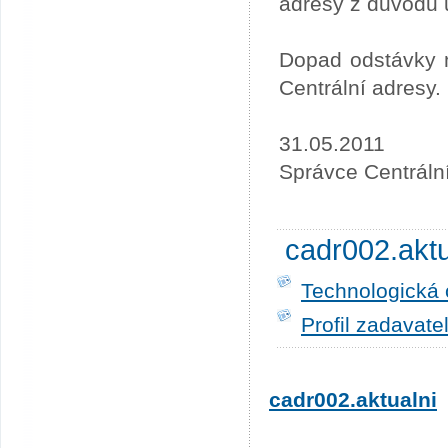
adresy z důvodu 
Dopad odstávky n
Centrální adresy.
31.05.2011
Správce Centráln
cadr002.akt
Technologická 
Profil zadavate
cadr002.aktualni