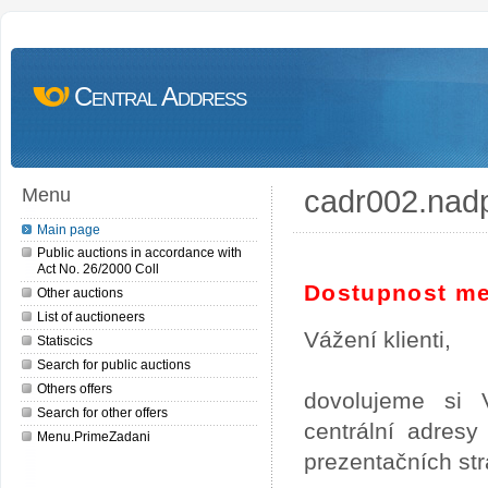
Central Address
cadr002.nad
Menu
Main page
Public auctions in accordance with
Act No. 26/2000 Coll
Dostupnost me
Other auctions
List of auctioneers
Vážení klienti,
Statiscics
Search for public auctions
Others offers
dovolujeme si 
Search for other offers
centrální adres
Menu.PrimeZadani
prezentačních st