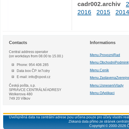
cadr002.archiv
2016
2015
201
Contacts
Informations
Central address operator
Menu.ProvozniRad
(on workdays from 08.00 to 15.00.)
Menu.ObchodniPodmink
Phone: 954 406 285
Menu.Cenik
Data box ČP: kr7cdry
E-mail: info@cpost.cz
Menu.ZastavenaZverejn
Česká pošta, s.p.
Menu.UsneseniVlady
SPRÁVCE CENTRÁLNÍ ADRESY
Menu.OAplikaci
Wolkerova 480
749 20 Vítkov
Uveřejněná data na centrální adrese jsou určena pouze pro účely vlastní real
Získaná data přímo ze stránek centrální
Copyright © 2000-
2026
Č