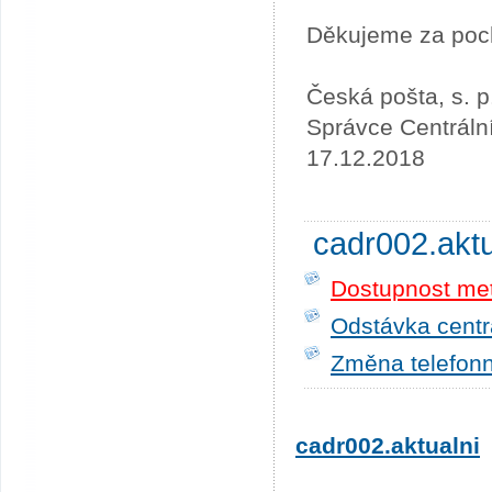
Děkujeme za poc
Česká pošta, s. p
Správce Centráln
17.12.2018
cadr002.akt
Dostupnost me
Odstávka centrá
Změna telefonn
cadr002.aktualni