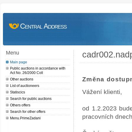
Central Address
cadr002.nad
Menu
Main page
Public auctions in accordance with
Act No. 26/2000 Coll
Změna dostupn
Other auctions
List of auctioneers
Vážení klienti,
Statiscics
Search for public auctions
Others offers
od 1.2.2023 bude
Search for other offers
pracovních dnech
Menu.PrimeZadani