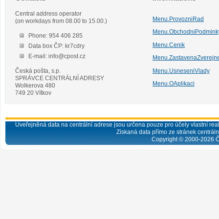
Central address operator
Menu.ProvozniRad
(on workdays from 08.00 to 15.00.)
Menu.ObchodniPodmink
Phone: 954 406 285
Menu.Cenik
Data box ČP: kr7cdry
E-mail: info@cpost.cz
Menu.ZastavenaZverejn
Česká pošta, s.p.
Menu.UsneseniVlady
SPRÁVCE CENTRÁLNÍ ADRESY
Menu.OAplikaci
Wolkerova 480
749 20 Vítkov
Uveřejněná data na centrální adrese jsou určena pouze pro účely vlastní real
Získaná data přímo ze stránek centrální
Copyright © 2000-
2026
Č