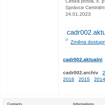
Česká pošta, s. p
Správce Centráln
24.01.2023
cadr002.akt
Změna dostupno
cadr002.aktualni
cadr002.archiv
2016
2015
201
Contacts
Informations