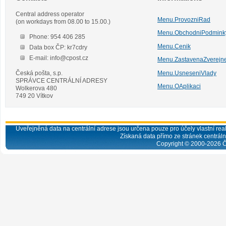
Central address operator
Menu.ProvozniRad
(on workdays from 08.00 to 15.00.)
Menu.ObchodniPodmink
Phone: 954 406 285
Menu.Cenik
Data box ČP: kr7cdry
E-mail: info@cpost.cz
Menu.ZastavenaZverejn
Česká pošta, s.p.
Menu.UsneseniVlady
SPRÁVCE CENTRÁLNÍ ADRESY
Menu.OAplikaci
Wolkerova 480
749 20 Vítkov
Uveřejněná data na centrální adrese jsou určena pouze pro účely vlastní real
Získaná data přímo ze stránek centrální
Copyright © 2000-
2026
Č