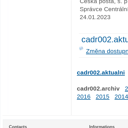
Česká pošta, s. p
Správce Centráln
24.01.2023
cadr002.akt
Změna dostupno
cadr002.aktualni
cadr002.archiv
2016
2015
201
Contacts
Informations