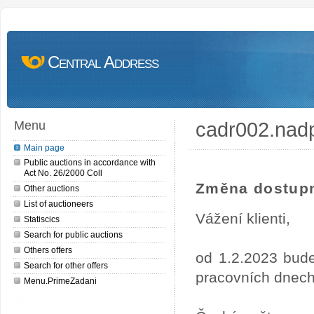
Central Address
cadr002.nad
Menu
Main page
Public auctions in accordance with
Act No. 26/2000 Coll
Změna dostupn
Other auctions
List of auctioneers
Vážení klienti,
Statiscics
Search for public auctions
Others offers
od 1.2.2023 bude
Search for other offers
pracovních dnech
Menu.PrimeZadani