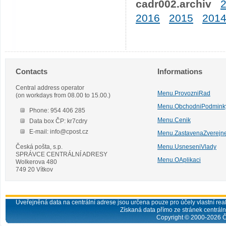
cadr002.archiv
2016
2015
201
Contacts
Informations
Central address operator
Menu.ProvozniRad
(on workdays from 08.00 to 15.00.)
Menu.ObchodniPodmink
Phone: 954 406 285
Menu.Cenik
Data box ČP: kr7cdry
E-mail: info@cpost.cz
Menu.ZastavenaZverejn
Česká pošta, s.p.
Menu.UsneseniVlady
SPRÁVCE CENTRÁLNÍ ADRESY
Menu.OAplikaci
Wolkerova 480
749 20 Vítkov
Uveřejněná data na centrální adrese jsou určena pouze pro účely vlastní real
Získaná data přímo ze stránek centrální
Copyright © 2000-
2026
Č