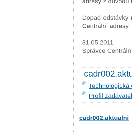
adresy z důvodu 
Dopad odstávky n
Centrální adresy.
31.05.2011
Správce Centráln
cadr002.akt
Technologická 
Profil zadavate
cadr002.aktualni