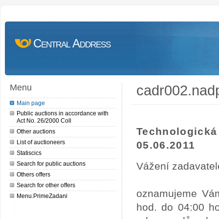
Central Address
cadr002.nad
Menu
Main page
Public auctions in accordance with
Act No. 26/2000 Coll
Technologick
Other auctions
List of auctioneers
05.06.2011
Statiscics
Search for public auctions
Vážení zadavatel
Others offers
Search for other offers
oznamujeme Vám,
Menu.PrimeZadani
hod. do 04:00 ho