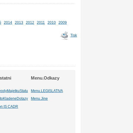
5
2014
2013
2012
2011
2010
2009
Tisk
tatni
Menu.Odkazy
vodyMajetkuStatu
Menu.LEGISLATIVA
toKladeneDotazy
Menu.Jine
ion IS CADR