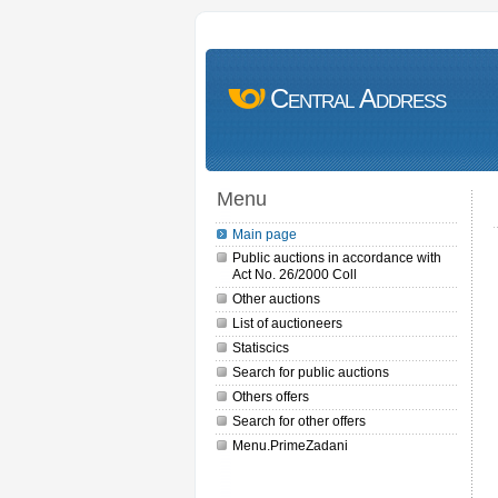
Central Address
Menu
Main page
Public auctions in accordance with
Act No. 26/2000 Coll
Other auctions
List of auctioneers
Statiscics
Search for public auctions
Others offers
Search for other offers
Menu.PrimeZadani