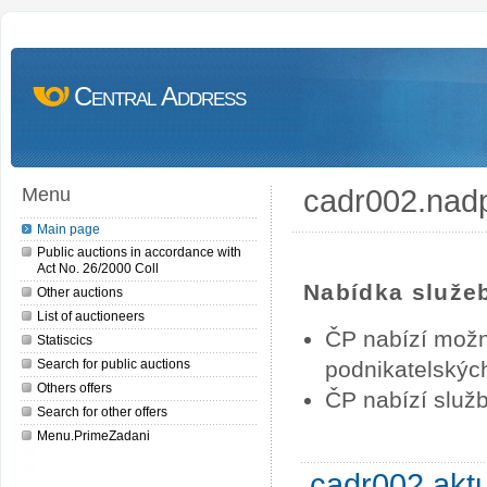
Central Address
cadr002.nad
Menu
Main page
Public auctions in accordance with
Act No. 26/2000 Coll
Nabídka služe
Other auctions
List of auctioneers
ČP nabízí možn
Statiscics
Search for public auctions
podnikatelských
Others offers
ČP nabízí služb
Search for other offers
Menu.PrimeZadani
cadr002.akt