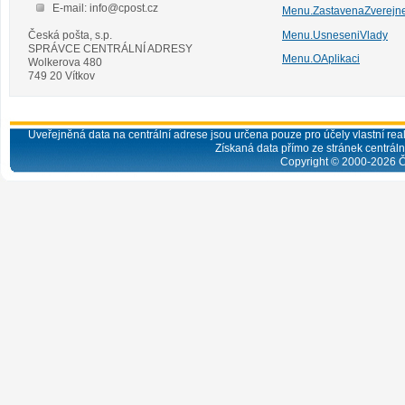
E-mail: info@cpost.cz
Menu.ZastavenaZverejn
Česká pošta, s.p.
Menu.UsneseniVlady
SPRÁVCE CENTRÁLNÍ ADRESY
Menu.OAplikaci
Wolkerova 480
749 20 Vítkov
Uveřejněná data na centrální adrese jsou určena pouze pro účely vlastní real
Získaná data přímo ze stránek centrální
Copyright © 2000-
2026
Č