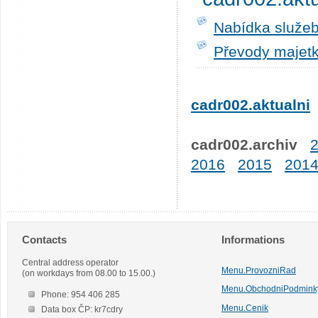
Nabídka služeb
Převody majetk
cadr002.aktualni
cadr002.archiv
2016
2015
201
Contacts
Informations
Central address operator
Menu.ProvozniRad
(on workdays from 08.00 to 15.00.)
Menu.ObchodniPodmink
Phone: 954 406 285
Menu.Cenik
Data box ČP: kr7cdry