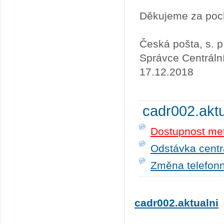
Děkujeme za poc
Česká pošta, s. p
Správce Centráln
17.12.2018
cadr002.akt
Dostupnost me
Odstávka centrá
Změna telefonn
cadr002.aktualni