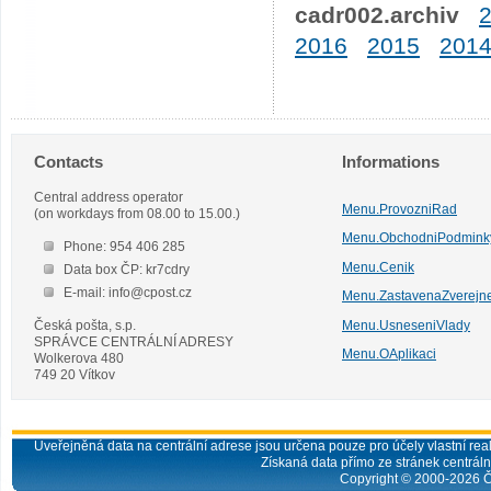
cadr002.archiv
2016
2015
201
Contacts
Informations
Central address operator
Menu.ProvozniRad
(on workdays from 08.00 to 15.00.)
Menu.ObchodniPodmink
Phone: 954 406 285
Menu.Cenik
Data box ČP: kr7cdry
E-mail: info@cpost.cz
Menu.ZastavenaZverejn
Česká pošta, s.p.
Menu.UsneseniVlady
SPRÁVCE CENTRÁLNÍ ADRESY
Menu.OAplikaci
Wolkerova 480
749 20 Vítkov
Uveřejněná data na centrální adrese jsou určena pouze pro účely vlastní real
Získaná data přímo ze stránek centrální
Copyright © 2000-
2026
Č