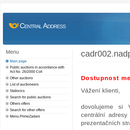
Central Address
cadr002.nad
Menu
Main page
Public auctions in accordance with
Act No. 26/2000 Coll
Dostupnost me
Other auctions
List of auctioneers
Vážení klienti,
Statiscics
Search for public auctions
Others offers
dovolujeme si 
Search for other offers
centrální adres
Menu.PrimeZadani
prezentačních st