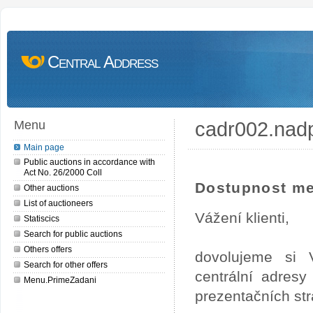
Central Address
cadr002.nad
Menu
Main page
Public auctions in accordance with
Act No. 26/2000 Coll
Dostupnost me
Other auctions
List of auctioneers
Vážení klienti,
Statiscics
Search for public auctions
Others offers
dovolujeme si 
Search for other offers
centrální adres
Menu.PrimeZadani
prezentačních st