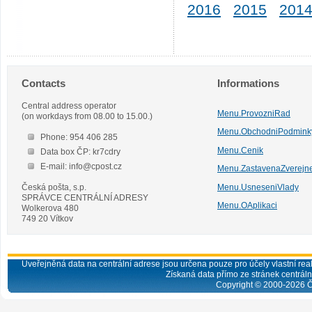
2016
2015
201
Contacts
Informations
Central address operator
Menu.ProvozniRad
(on workdays from 08.00 to 15.00.)
Menu.ObchodniPodmink
Phone: 954 406 285
Menu.Cenik
Data box ČP: kr7cdry
E-mail: info@cpost.cz
Menu.ZastavenaZverejn
Česká pošta, s.p.
Menu.UsneseniVlady
SPRÁVCE CENTRÁLNÍ ADRESY
Menu.OAplikaci
Wolkerova 480
749 20 Vítkov
Uveřejněná data na centrální adrese jsou určena pouze pro účely vlastní real
Získaná data přímo ze stránek centrální
Copyright © 2000-
2026
Č